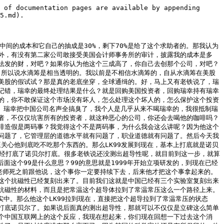
人来讲我不太喜欢逼狗，逼狗包容性没有那么强，包容性没有那么强。OK，下个话题，下一下下个话题，下个话题聊什么？下个话题，下个话题。男产是保大还是保小？男产肯定保大，你这都还用问吗？男产一定是保大，为什么呢？因为你的另一半你的妻子是和你有非常炙热的感情的一个人，而且在面对这种情况的时候，你一定是以你的妻子为先的，是不是？那肯定是宝大，怎么可能这个还用问吗？是不是肯定是宝大？聊聊谢那个谢那个我聊过了，那个聊不了哥们，聊不了。你要想聊这个，你看一下微信地图有个什么哥，微信地图你看一下。虎哥说一下那个小什么哥捐捐捐捐米，嗯，我这个也不能聊，为什么呢？就捐是情分不捐是本分的，是不是？你捐这个东西，哎，算了我就不说了，我就不说了。就罗永浩曾经说过啊，算了我这个没办法聊，我不是说不聊，你知道吧，我没法聊啊。开批是吧？稍稍等，稍等，我看女主播都谁在啊，我的妈呀，怎么都在啊今天？好的好的好的啊，都在啊好啊，细雨蛋学妹也回来了啊，她我看她那个朋友圈她昨天好像从旅游回来了，我这两天就把我那个惩罚给做了啊，去找她啊，别急别急啊，伤亡无造啊。

某网友：咱们再小聊会儿啊，再小聊一会儿啊，就算七的比。

户晨风：六七四十二，七七四十九，七十刀啊，一张门票七十刀，你怎么会这么贵呢？你不要跟我说你收回成本，那么多游客你早就收回成本了，怎么会这么贵？一家人，就算按三口，光门票我就算你二百多，光门票都得将近七百多，还没算里面什么缆车、百度车，这还没算呢，又是一二百，你就是这个贵到令人发指。当然了你贵嘛，行，你贵我认，但是你贵你有服务品质吗？那个景区我可以这样讲，他除了那个景之外，他就是脏乱差，没有任何的所谓的这种能让你感觉到，除了那个景本身能让你感觉到一点点这个腥味，就剩下的这些基础设施就可以用脏乱差来形容，脏乱差来形容。而且里面就是卖一些假冒伪劣产品，卖一些科技与狠活的吃的，然后再卖一些义乌小商品成劲的那种最次的商品，里面无非就是这些。国内的景区就是每一个都是这样，就除了这个景本身不一样，剩下的全部都一样，从南到北都是这样，从南到北都是这样。然后我前两天看到人家说阿美利卡的那个什么国家森林公园，80刀一个人，而且这个80刀买票一个人，然后他这个票是一年通用，而且能在整个全国范围内的国家森林公园，大概是80座都能通用，不限时。那这个多合适呢？就买一张票都能玩了，那你而且听说还能带家里人，能带一到两个家里人，那这个很合适啊，你就算换成RMB它也合适啊，是不是太贵了？这个国内旅游太贵了，真的是玩不起。然后我上次还跟大家讲过说三亚是个很特殊的地方，很多人抱怨说三亚物价贵。稍等，我看一下有个SC，xxxx总说，小胡什么时候去Thailand拍一下500块钱实地调查一下，说中国会不会被坑？好，我正想说这个，x总好，我们就先说Thailand的问题。我这几天在简中互联网上又看到一些令人匪夷所思的一些新闻或者说消息，我不知道是真是假，我跟你们讨论一下，我不做判断，我就把这个事跟你讲。你知道每年全球接待游客最多的地方，排名第一的是哪个？我忘记了，但是排名第二的我知道，就是泰兰，泰兰的一年接纳外国游客的数量是多少呢？是5000多万。5000多万，那这个是个什么概念呢？我们这一年接待纯外国游客的数量是多少呢？不到400万，数据不保证准确性，数据不保证准确性，不到400万。台南的那么小个地方一年接纳5000多万外国游客，就说明什么？说明以旅游业为主，为支柱，为生。外国游客全世界各地都有去那消费，那我在结合最近简中互联网上出现的一些新闻，我就觉得不对劲了。什么新闻呢？说简中互联网上说有人去滩滩的，刚下飞机就被别人给给控制了，然后把它送到了那个那个那个那个什么什么园区。我就在想，怎么这这个事我不知道是真是假，我真不知道是真是假。那为什么就这发生这么严重的事情啊？这么恶劣的事情，怎么这个国际上就台南的作为一个旅游这个目的地，怎么国际上没有反应呢？因为大家都是游客嘛，这是第一点。第二点，那我不知道这个事情是真是假，如果是真的，为什么国际上没有反应？第二个，如果是真的，那为什么他只针对我们这的游客呢？不针对其他欧美的游客呢？那欧美的游客不更有米吗？是不是？这是第二点。第三点，那如果说这个事情算了，第三点我就不讲了，我就不讲了，就是泰兰的这么大的旅游市场，这么多的外国游客，那基本上街上全是外国人，各个世界都有，就为什么只针对我们那些所谓的那个园区的，而且有这么恶劣的事情出来，为什么国际上没有反应？这个我不清楚，我真的是不清楚，我只把这个疑问抛给大家。所以说你说我对太太的治安有信心吗？我觉得有信心，我有信心，我还是有信心的。你当然不否认她会有一些刑事案件，这肯定的，哪个地方她对我坏人有好人的，但是整体来讲，我是还是有信心的。所以有机会的话可以注重，可以另外。刚才讲到三亚这个问题，三亚这个问题我其实我以前讲过，但是好像我讲的可能有点隐晦，大家没听明白。三亚可不是个一般的地方，你是普通人你不要去，你消费不起。那你说三亚他为什么消费这么贵呢？不要说载客，载客归载客，我现在说的是三亚整体的消费来讲就非常贵，你是普通人根本去不起，你不要去三亚，劝你不要去，你消费不起就玩不爽。为什么会出现这种情况？因为去三亚的都是消费得起的阶层去的，有这么一个群体他消费得起，你消费不起而已。而且这个群体的数量还不少，因为我们这个有钱人比较多，我们这个社会那么他们由于一些原因可能去其他地方不方便，去国外其他旅游地不方便，那大家都去三亚了，所以都去三亚就三亚的物价就高了，是不是？好，下一个话题，下一个话题聊什么？你们今天晚上吃了什么？今天晚上吃了什么？今天晚上吃了什么？小户能聊一下铁头去杭州新东方的事吗？我发现抖音上的打假的打到最后都打的磨正了，尤其是我看铁头抖晚上叫什么什么铁头成了阳扇。我估计这个人到后面大概率是要翻车的，为什么呢？你说你打其他的我也不了解，对吧？你打你的嘛，合法合规的，你说你打教培，我这个事情我之前直播的时候已经讲过了，你打教培，你不你不脑袋里面哪根筋搭错了？你打教培，教培不伤害任何人的利益啊。所有的人在教培这个产业链中，教培的这个产业链中，所有的人都是受益的，每一个人都是受益的。那我们来理一理，那到底谁受益？我们先首先拆分一下教培产业链。首先，教培产业的客户是谁？客户是学生，挣学生的钱，谁挣？教培公司挣。教培公司的谁挣呢？就老师挣了。那么老师和学生之间又夹杂着中间一个环节，谁？家长。好，这是三个环节：学生、家长、教培公司，当然就是老师了，教培公司就是老师。那好吗？我请问你，我现在教培公司向学生收了1万块钱学费，比如说补习数学，补习周期比如说为期一个月，目标是让学生的数学提10分。好，一个月到了，学生成绩确实提了10分或者提了5分，学生开心，家长开心，教培公司开心，这个产业链上他没有受害者，你打什么？你打什么没得打。当然了，有老铁说那学生成绩没提怎么办呢？没提接着补，没提接着补，换老师，家长假如说认为是老师的问题，那就咱们就换个老师教，别公司给你换老师，是不是？所以说整个事它没有受害者，对这个事我之前讲过了，我再跟大家讲一遍，这个事没有受害者。下面老铁说偷税漏税，你放心，教培公司尤其是大的教培公司，比如说什么学而思、新东方，那税干净的很，他纳的税干净的很，正规公司，新东方的港股美股双上市，学而思好像也是在美股上市的，干净的很，他怎么可能偷税的？那不可能的。开批是吧？开批这么想批吗？我的天哪，你们这标枪都是海马斯都准备齐了，现在批还等会批不行，咱们今天晚上批把大的，索尼子还是玉皇