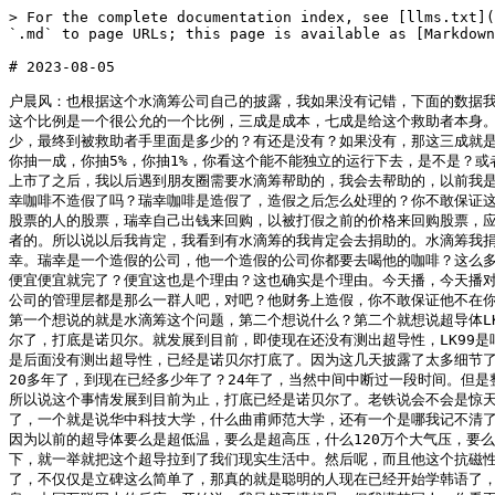
> For the complete documentation index, see [llms.txt](https://www.huchenfeng.live/llms.txt). Markdown versions of documentation pages are available by appending `.md` to page URLs; this page is available as [Markdown](https://www.huchenfeng.live/2023-nian-08-yue/2023-08-05.md).

# 2023-08-05

户晨风：也根据这个水滴筹公司自己的披露，我如果没有记错，下面的数据我不保证准确性啊。水滴筹大概就是说，你捐给水滴筹的求助者10块钱，水滴筹中间的成本和它自己的抽成是30%，剩下70%是给了这个求助者的。那我认为这个比例是一个很公允的一个比例，三成是成本，七成是给这个救助者本身。那很多老铁说你凭什么说抽三成是公允的呢？那我现在请问你，除了水滴筹之外，有没有第二家公司敢接受美国会计师事务所的审计，披露我的成本是多少，最终到被救助者手里面是多少的？有还是没有？如果没有，那这三成就是最公允的。那又有人说了，那水滴筹公司在美国上市，他高管发财了，合理合法发的财，对吧？如果你认为他这个三成高了，你自己去创那个公司，对吧？你抽一成，你抽5%，你抽1%，你看这个能不能独立的运行下去，是不是？或者我再这样讲一下，我们横向的对比，没有吧？除了水滴筹之外没有第二家的。所以说水滴筹是相当透明的。我以前是不相信水滴筹的，自从水滴筹在美股上市了之后，我以后遇到朋友圈需要水滴筹帮助的，我会去帮助的，以前我是不会的，以前我也不相信他。他敢在美股上市，我就百分之百相信他，他敢造美股的假试试？那是真的老底坐穿，全球通缉的。好，马上又有老铁说了，瑞幸咖啡不造假了吗？瑞幸咖啡是造假了，造假之后怎么处理的？你不敢保证这个市场没有坏人吧？它一定是有坏人的，那怎么处理这个坏人的？我如果没有记错，瑞幸的最终处理结果是什么？就是回购美国投资者，回购瑞幸持有瑞幸股票的人的股票，瑞幸自己出钱来回购，以被打假之前的价格来回购股票，应该是这样，我如果没有记错的话。所以说我们就看他是怎么最终处理这个事情的，你不敢保证这个市场没有坏人，怎么处理这个坏人的，怎么保护这个投资者的。所以说以后我肯定，我看到有水滴筹的我肯定会去捐助的。水滴筹我捐10块，他只拿3块作为他的盈利和作为他的成本，我认为非常公允，非常公允。瑞幸把中国公司名声全搞臭了，我个人是几乎从来不喝瑞幸的，我很抵制瑞幸。瑞幸是一个造假的公司，他一个造假的公司你都要去喝他的咖啡？这么多市场上这么多咖啡门店，你非要喝他的？这个人都造假了，公开造假坑害投资者，不仅仅坑害所有的投资者，就这种恶心的公司，你还会去喝他的咖啡吗？便宜便宜就完了？便宜这也是个理由？这也确实是个理由。今天播，今天播对瑞幸，便宜，这个便宜也确实是客观事实，这个也是客观事实。投资造假和咖啡造假是两码事？我觉得这个不是两码事，为什么我会这么讲呢？因为他这个公司的管理层都是那么一群人吧，对吧？他财务上造假，你不敢保证他不在你喝的咖啡里面某些东西造假，这个你是不敢保证的，因为它管理层的人品就有问题了，它管理层的道德水平就有问题了，职业道德就有问题了。然后今天我第一个想说的就是水滴筹这个问题，第二个想说什么？第二个就想说超导体LK99。超导这个事，那个闻什么什么虎啊，闻什么什么虎，我就到时候我就我挺关心他到底吃不吃那个东西的。那么LK99发展到现在，基本上打底就是诺贝尔了，打底是诺贝尔。就发展到目前，即使现在还没有测出超导性，LK99是吧？Sorry sorry记错了，LK99。LK99发展到目前已经打底是诺贝尔了，已经打底了诺贝尔打底。很多老铁说还没测出超导性呢，就目前到这一步，就算是后面没有测出超导性，已经是诺贝尔打底了。因为这几天披露了太多细节了，关于韩国人LK99的这些研发的细节，这个材料不是说无中生有。已经LK99后面这个99是什么意思？99的意思就是1999年开始立项研发的，到现在已经20多年了，到现在已经多少年了？24年了，当然中间中断过一段时间。但是整个过程到现在为止已经24年了，是两代人的心血，就是这个金什么什么和他老师死之前跟他说，这个事你一定要持续下去，后来他才把这个事拿起来的。所以说这个事情发展到目前为止，打底已经是诺贝尔了。老铁说会不会是惊天骗局？他惊天骗局骗什么嘛？现在各个实验室都已经复刻出来了，最起码现在这个抗磁性已经复刻出来了。目前我们这就是中国已经有三个实验室复刻出来了，一个就是说华中科技大学，什么曲甫师范大学，还有一个是哪我记不清了。为什么呢？为什么说到现在打底诺贝尔？就是它现在这么廉价的一个所谓的抗磁性的材料，而且是把常温这个超导体拉到了常温常压这么一个路径上来。因为以前的超导体要么是超低温，要么是超高压，什么120万个大气压，要么就是超低温，什么零下一二百度，根本就不具有现实属性，就不可能应用到现实中。那么他这个LK99拉到现在，直接把这个超导拉到了常温常压的状态下，就一举就把这个超导拉到了我们现实生活中。然后呢，而且他这个抗磁性到目前为止，已经是全球很多实验室都证明了。所以说他这个目前为止已经是打底诺贝尔了。如果说后面真的测出超导性，那就可以不仅仅是立碑这么简单了，不仅仅是立碑这么简单了，那真的就是聪明的人现在已经开始学韩语了，聪明的人现在已经开始学韩语了，真的太牛逼了，太牛逼了。从一开始这个整个中国互联网上的这个反应，我现在想起来，你们现在回想一下过去这个消息，中国互联网上的反应一开始说，我虽然不懂超导，但我懂韩国人，你看再到现在，到现在这一步，抗磁性已经就是很多个实验室已经完全重复出来抗磁性了，只不过纯度没有那么高而已。因为韩国的科学家他还是有所保留的，他并没有在论文里面披露整个详尽的制备过程，他还是有所保留的。所以说各个实验室的纯度没有那么高，他没有说完全悬浮的一个状态，他基本上各个实验室都是成一定角度的一个所谓的跟三角形一样的悬浮状态。论文没有撤回去，他这个撤回去这个又是简中互联网上的这个标题党。他这个论文撤回这个撤回是什么？是就是发稿人互相争这个发稿权的这样一个撤回，跟这个论文本身什么造假撤回这个是两回事，这个又是中文互联网上的这个标题党造谣党。x总x总那肯定得考大，我肯定考大我对吧？我又不是这个专业的，我只是说这几天看了很多各方面各个实验室的这些消息，x总了一个消息。聊太爆了，这个就是超导这几天的一个动态，可能未来几天就开始测试超导了。那要是真测出超导了，我跟你讲哥们们，那真测出超导了，真不知道这个世界会怎么样，真不知道这个世界会怎么样，我的天哪，我都不敢想这个世界会怎么样。这个世界所有的格局会完全的发生变化，一切的一切完全发生变化，所有的一切都会变，任何的一切万物都变了，我真不知道未来会发生什么样的一些变化。不着急不着急，现在各个方面的消息都有，让子弹再飞一会，我们再等一个星期两个星期来看看这个LK99这个事啊。LK99这个事绝对不是说一个像之前那些那个超导一样全都是造假的啊，这个造假那个造假，这个事目前为止到现在，在论文里面讲的到目前为止都证实了，到目前为止都证实了啊。什么时候出零食大礼包？别急嘛，明天中午嘛。

某网友：中午。

户晨风：明天中午换个话题，换个话题，LK99咱们就聊到这，换个话题。然后这几天还发生什么事？这几天那个水那个事我就不聊了，那个事没法聊，真不能聊，没有办法聊。你们要是说喜欢看卫星地图，你用那个某个卫星地图，你看看卫星地图，你啥都明白了，别的我也不多说了，你就看看那个卫星地图，你啥都明白了。看看那个什么什么附近的卫星地图，真的你一看，我都不用说你都明白了。

某网友：你们这个我真没办法讲，所以说我一直跟这个庇佑们讲，我说庇佑们你们要去要移居到大城市，移居到大城市，不要留恋你的家乡是吧？你的家乡没有那么好，你想想你老是面对这种事情，你是无能为力的，你很无奈，你非常无奈的，你甚至有些事情都不知情的情况下你就被卷入其中了，你是不是？大城市，大城市你去不了大城市，你去发达地区吗？是不是江浙沪吗？我真