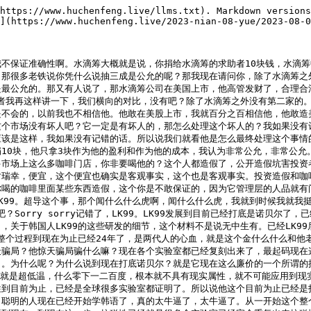
的我看到这就是发生的事情，我也很无奈。卖命学习语言中，那你学个语言不需要卖命，学语言不需要卖命，背那些东西没多难。聊其他话题，聊其他话题，其他话题其他话题。我说了你去看看卫星地图，看看周围的有没有哪个湖泊该到哪里去，你去看一下卫星地图就行了。我个人说五分钟你也不明白我在讲什么，你只要是智商正常的，你看一眼卫星地图你就知道我表达意思，就看一眼你就懂了，你就看一眼就懂了，从哪来该到哪里去，那个东西从哪里来应该到哪里去，看一眼就懂了，我也是看了一眼我就懂了，看一眼瞬间就懂了。你不需要有过多的解释，下一个话题，下一个话题，下一个话题，换一个话题，换个话题咱们先聊一会，先聊一会别着急，等会再提感谢不挂，感谢不中，感谢不中。这几天还发生什么事啊？这几天最大的事就是我刚才聊这两件事吧，还有什么事？对了还有一个事啊，户哥那个什么周前景怎么样？还北京还北京的这一周啊，包括河北和天津。我都不推荐，不推荐，你要么直接去北京，你要么就是说江浙沪，因为不推荐。x总说抽奖为什么不用天选？我用不了，我的等级不够，天选要账号就是说视频创造等级得7级，你别说我这个号不够了，我大号都不够7级的。户哥女庄家肌肉庄，我问小乐了，小乐说是那个谁谁谁谁那个x总，x总给我挑啊。感谢感谢建，感谢建啊，感谢x总啊。感谢x总。

户晨风：聊其他话题，聊其他话题啊。河北只有一个211，还在天津。x总挑我问小乐的，我有小乐的联系方式，我问他了，我说你怎么什么时候给我挑，他说x总挑。感谢李与x总，感谢x总啊，感谢x总。换个话题，聊个其他话题，聊个什么话题？感谢感情城x总啊，感谢x总。兔女郎呢？兔女郎什么意思？就是直播助理嘛。我下直播机了，下直播机了，没有吞弹幕啊，我这弹幕一直在显啊，我这弹幕一直在显啊。然后，哎呀，这几天还有什么事啊？还有什么事你们扣公屏上，我刚才想讲什么忘记了。你这吞了是吧？OK，最近严查毕业生就业率，房间里应该有挺多大学生吧。你们学校会让你填个什么东西，在闲鱼上好像在闲鱼上注册个账号就算有工作。我之前听有必有奖的，在闲鱼上你只要有个账号就算有工作。28纳米的光什么机？不可能的，不可能的。他就他就不可能，你为什么不是说我说不可能？你看一下中什么中芯国际的股东大会你就知道了，中芯国际财务报表你就知道了，他就光什么机他就不可能的，他就不可能。现在没有任何一个单独的这个地方能够全产业链的去制作芯片，这是不可能的。光什么机只是芯片的这其中某一环啊，我们直播间的李玉李总是专门学这个专业的啊，光什么机只是芯片制作中的其中一环而已啊，你还有无数的环需要去突破，这些环都被卡着脖子拿都被卡着脖子啊，你就不可能自己完全搞这个，这不可能的。除非说是，除非说这个，除非说弯道超车。有没有办法弯道超车呢？可以，怎么弯道超车呢？我跟你讲啊，只要韩国这个超导体能够实现，那么人类呢就会推翻现有的这个芯片的制作路径，就不用现在这个所谓的光刻机来制作了啊，然后就会重新开发一个新的赛道，那那个时候我们就有希望了啊，就有希望了，因为全新的赛道嘛，大家起步都是公平的。但是在现有的这个赛道上，还是以现在这种制作方式来做芯片的话，还是现有的这种材料的话是不可能的。所以说最好希望韩国这个LK99是真的，是真的的话一切都会重塑，一切都会重塑。

某网友：嗯嗯。

户晨风：下吹一下，下吹一下，这个我也是在网上看别人这么说的。国内都不玩超早的那条路线，OK，韩国何德何能？你说这个话就没意思了，韩国的实力是被严重低估的。我不知道为什么简中互联网看不起韩国，我真不知道为什么，哪来的自信呢？简中互联网好像整天把韩国叫人家叫什么棒子，叫韩国叫人家叫什么泡菜，就你哪来的自信呢？你这个人均GDP也比不过人家，韩国在人家还能自己造芯片，是不是全球的这种文化影响力比你强得太多了。很多人笑韩国的男团，你知道韩国男团有多火吗？韩国男团在阿美利卡和欧洲那太火了，比这什么那个羊这个子的这个明星叫什么那个明星。你这的明星就在家里面来回混，人家早就冲出了洲际啊，各个大洲都火啊。我就不知道为什么这个简中互联网整天看不起韩国，你哪里比他强啊？那个韩国的男团在欧洲太火了，尤其是东欧非常火啊，那文化输出一级棒啊，收割全球啊。你整天看不起这个看不起那个，你哪里比他强嘛？你能收割全球吗？你什么东西能收割全球？还有说韩国搞整容，韩国搞整容赚钱都赚吐了，人家挣钱挣到手麻。是不是？你看看多少有钱的人专门坐飞机去韩国整容，人家挣钱啊，这个名声多响啊，一说整容就是韩国最棒的。人家文化产业还是人均产业输出，人均挣你挣的比你多多少倍。没有找不到找不到。城中村是吧？城中村，嗯，行吧，回头我再找找啊，回头再找找啊。真没有流氧汗，真没有流氧汗，反正我是没找到流氧汗。城中北门有的是吧？好的，x总，回头我我我在网上也问问，我看哪里有，我确实是没找到流氧汗。萨疯了，x总说找个拖，找拖不行啊，x总，我跟你讲，我找拖我人我人真美啊，真不骗你们。我为什么能一直做到做视频做到现在？我但凡拍一个假的一个剧本立马就没了。不是说没有这种事啊，那斗崴上前两天刚看到的，有个博主啊摆拍拍什么的，拍在饭店吃饭被男的给骚扰，男的要给他喝酒他不喝，然后他拍这个视频传到网上了。后来那个六上门就把那几个人给弄起来了，那经过这个调查就是那几个人就是说演剧本演剧本。所以我不可能从来不演剧本。感谢我感谢我艾塞俄比亚学班艾总的见谈，感谢x总，感谢x总啊，感谢艾总的支持啊，感谢x总啊，感谢艾塞俄比亚学班x总啊，感谢x总啊。你准备去昆山电子厂附近拍摄？你们哎别说你这个主意是个好主意啊，昆山电子厂那么多，我回头大概这个月月底吧，我又要去上海南京了啊，然后呢我就去这个昆山啊，也拍一个随机给陌生500元啊。对我这种是不可能做假视频的，不可能说去搞剧本不可能的，我我怎么可能呢？我搞剧本人直接没有了。昆山碰拳对，昆山碰拳视频很有名，非常有名，可以说非常有名。

某网友：嗯。

户晨风：然后呢，这个最近嘛旅游的人很多，最近旅游的人很多，在国内旅游啊太贵了，真是玩不起。昨天我想着去爬山吧，成都附近有个叫江油市有个什么山我也记不起名字了，你们猜猜爬山得多少钱？就光门票啊，280，光门票一个人280，你一家四五口你光门票得一千多块钱，这还没包括这个交通吃住，还没有包括呢，还没有包括里面什么缆车什么各种什么百度车，还没包括这个成本呢。我的天哪，怎么这么贵啊？而且旅游体验极差极差，你还必须在这个旅游景区里面走好几公里，必须你再走好几公里。不知道啊，刚才他们说我这个吞弹幕啊，现在弹幕多了。来闭沟拍一期吧，在闭沟，哎呀我去闭沟，不知道能不能拍。为什么呢？这个能不能拍什么意思？第一，闭沟啊人上人太多了，现在弹幕很多了。B勾的人上人太多了，你不小心拍到一个人上人，那就有你的好果子吃的。第二，B勾整体氛围不那么开放，跟上海还差的太多。有人说了你在B勾扔块板砖就能砸到一个什么掌，所以说我觉得这个B勾可能不那么方便，但是B勾我还是想去的。

某网友：的。

户晨风：我避沟我还是想去的，去个什么五黄外啊什么燕郊啊这种地方，所以说我避沟还是准备去的。经费充足一点吧，经费充足一点，到时候去避沟。避沟这个城市呢，我个人来讲我是非常不喜欢的，就是帝都我是非常不喜欢的，因为它这个城市怎么讲呢？你看十几年前那一提起逼沟都是什么呢？逼沟欢迎你，逼沟欢迎你，在太阳下焚香呼吸有冬中的美丽，充满着朝气，逼沟欢迎你是吧？你看现在的逼沟是什么？现在的逼沟是清除低端人口。这个话可不是说我说人家低端人口不是我说的，这个是币沟晚报说的，当年很出名的。你们如果说有币有关注这方面应该知道，当年币沟晚报上面可是直接就说了清除什么什么人口，你们记不记得？当时非常有名。感谢酒吧，感谢酒吧。而且去B沟呢还有一个我不喜欢的地方，你看我去上海我开车说去说去就去了，你去哪都是啊，你们都不知道这个事吗？这个事当年很有名啊，当年B沟晚报上发的非常有名这个事啊。而且是逼狗的，我就不说是谁了，没办法讲，你们懂的都懂，不懂的我也不解释了，我不解释了，不解释了。你比如说我去上海，我开车出去就去了陆家嘴，出去就去了，是不是普通出去就去了，也没检查，也不需要办什么进户证，是不是到那该消费消费，该玩玩，玩完之后我当天开车就回家了。你去逼沟你好吗？你去逼沟当然我没开车去过逼沟，因为太远了，我看网上发的视频刷身份证脸朝着摄像头什么检查，然后还在办禁逼沟证，一年只能限办多少次，办一次只能禁几天。好，咱们下个话题，下个话题。所以说我个