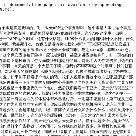
你到哪都得被宰，基本上你到哪都得被宰，不是这边被宰就是那边宰。除非说你钱多，你不在意这些，否则你的消费体验它就不会好，就这么简单。不是被景区宰就是被商家宰，反正你早晚都得被挨着一宰，你不可能逃得过的，除非说你不去消费。所以说我最近也很少旅游了，你说你让我去哪个景区玩，我也说实话不愿意，也累。那我现在一般旅游都怎么旅游呢？就是去吃东西，吃东西开个车，路上看看风景，或者坐高铁去，高铁上看看风景，到地方了找个好酒店，就在当地就吃点好吃的东西就行了。你指望我去景区？我是懒得去，就这么简单。

某网友：嗯。

户晨风：这起码比骑什么都贵，没办法，这个事我是真实经历的，我说的都是我真实经历的事。大家要旅游，我觉得还是要去发达地去旅游，有能力联系一个当地人推荐比较好。哎呀，那这就不是旅游了，这去找关系去了，我旅个游来消费还得找关系吗？是不是？青海湖说过吗？青海湖我也去过，青海湖我是去自驾游的，青海湖的风景呢，你自驾溜达一圈确实也不错，但是你一天呢开不完，中间要找个店休息。青海湖这两年这个舆论不好，舆论就是说什么把青海湖围起来了，怎么怎么样，反正我是大概应该是13年左右去的，反正还好，我去的时候还好，整体体验的话没有多糟糕。今年的事嘛，今年的事。所以说去一个地方呢，这个叫JOSE说，我在英国留学的时候，其实英国也没什么可以玩的，你要说有什么可以玩的，那去一个地方你能有啥可以玩的？有什么惊天动地的风景？无非就那样，除了那些全世界知名的什么科罗拉多大峡谷、尼加拉瓜瀑布，就是除了这些特别知名的之外，剩下的普普通通的，那也就是很没有多震撼的风景啊。所以说我现在宁愿是去享受这个服务业，我也不去不愿意在国内去享受这种所谓的旅游业啊，我也不愿意的。除非说你说我开车路过，哎，看几眼，这就行了。我现在我刚跟你们讲了吗？我去一个城市就是吃东西啊，捏捏脚，体验一下当地的这个风土人情和这个按摩手法啊，也就是这样嗯。不忘捏脚？那你旅游的话累了，你肯定要捏个脚嘛，捏脚很正常啊，捏脚不很正常嘛？都是绿色的捏脚啊。而且呢，如果说，如果说大家这个感谢JOSE，感谢JOSE。而且大家，而且国内的旅游还有一个特点，什么特点？高峰出行，超高峰出行，就是平时旅游景区就几乎没有什么人，然后大家放假的时间段都集中在那一个时间，什么五一、十一、是吧、过年还有暑假，基本上就是集中在这四个时间段。那就导致什么？就平时景区的人流量可能只有10%、20%，最多30%，你好家伙，一到暑假是五一十一，直接旅这个景区的负载量到200%、300%，旅游体验极差，甚至来讲就没有体验。有什么体验你跟我讲？我想大家应该都旅过游，都不可能没人旅过游，尤其是这种高峰景区旅游，你跟我讲讲有什么体验感？人挨着人，人挤着人，跟挤电梯似的，一等等一个小时，这叫旅游吗？你这叫旅游吗？我说实话，这就算受刑，受刑，这不叫旅游。旅游是什么？旅游是惬意的，我溜达着是吧，到这我该坐这个什么缆车坐缆车，该看这个风景看风景，这个叫旅游。你现在这叫旅游吗？花300块钱一张门票进去，咔嚓站两个小时晒太阳，你这叫旅游啊？本末倒置了。那为什么会有这种情况出现呢？就是因为我们这边的放假他都是风气放假，所谓的这种所谓的统一放假，都是这个时间点放假，那你景区也没办法对吧？他只有到这个时间段放假，那我怎么办呢？很多人说我旅游出去住宿贵，你比如说住那种快捷酒店，平时100多，好家伙，我一到这个旅游旺季，七八百一个晚上，五六百一个晚上。我觉得这不怪商家，那商家平时一个晚上一百多就是保本，我就保本，一百多我就把我房租给保本就行了，我就靠旅游这峰值这几天挣钱，把我一年的钱都挣了，那他也是出于无奈，是不是？这就是市场价。那怎么办？怎么解决这个问题？那就是要干什么？错峰放假。而且我觉得错峰放假也符合每个人的自由意志，对吧？那不可能说所有的人都是在所谓的放假的这个时间他合适吗？对吧？有的时候他的家里人在放假时间也不一定放假，那这就要干嘛呢？大家就说轮着放。轮着放这样来讲它是最合适的，对于整个社会的整体负债来讲也是比较合适的，把高峰的值往下拉，尽量平摊一下，这样子旅游景区的价格它平时就平摊了，高峰的时候也不会太贵，是不是？错峰放假。

某网友：对，错峰放假。

户晨风：但是我说这种错峰放假，他并不是说调休啊。那种调休太恶心了，调休太恶心了。调休也是集中放假吗？凡是集中集中的事，十有八九都不是好事，因为好事不需要集中啊。能明白这个意思吗？哥们们，好事是不需要强迫人来做的，好事大家自发的都来做了。只有不好的事他才需要集中啊，你是不是这个道理对不对？而且我们平时这个假太少，假太少了。你像一个上班族，你正常来讲在城市里上班，除去这个周六周末，基本上中间是没有连贯的假期的，就基本上是没有。你什么带薪休假，什么年假，什么探亲假，基本上是没有，没听说过。那就是本身第一假少，第二假集中，就导致了现在这种情况的发生。

某网友：而且这个而且。

户晨风：而且我们现在整个娱乐项目啊越来越少了，越来越少了。xxxx说户哥这个讲完之前还有个超导的话题没讲的。超导这个话题是这样的，为什么这两天我没讲？这两天啊超导的这个处于一个静默期吧。无论说是北大的这个研究小组说这个他这个超导啊不超导，说LK99不超导，还是这个中科院出的一个所谓的什么研究报告说超导不超导，这个所谓的东西他不超导。其实呢，他们的这两个新闻啊他晚了一步，这两个新闻晚了一步。这个话题有点复杂，是这样的，LK99是李教授和金教授命名的吗？LK99是吧，99是99年的意思。那么我跟大家讲过，他们后期为了获得韩国政府的这个支持，想获得研究基金，他们想去申请这个研究基金。但是因为他们毕业很多年了，中间呢一直干其他的工作，他没有发表论文，他没有这个所谓的成绩，他就没有东西去申请这个基金去买这个研究器材，去买仪器。所以说他们就找到这个姓全的一个韩国科技大学的教授，那这个人呢是有点来头的，手上的这个研究成果非常多。然后呢他们就把他们的研究成果给这个姓全的说了，让这个姓全就是获得这个姓全的这个人的信赖，然后呢用姓全的这个人的名义呢去申请这个研究基金，就是全教授的名义去申请研究基金。那么他们也是这么做的，那么这个研究基金呢就申请下来了。申请下来之后他们就租了个地下室嘛，在里面研究这个LK99嘛，对吧？这是大概的一个过程。那么后期呢因为理念的不同呢就分道扬镳了，LK他们两个人也是一派的，那个全教授是一派的。那现在全世界的实验室包括全世界的舆论都被LK99，LK这两个人领着走。LK这两个人就是说现在去烧，就跟炼金术师一样的在炉子里炼。但是这个全教授在三月份和七月份分别发表了两篇论文，测出了他这个薄膜制备LK99的这种方式方法。两篇论文在3月份和7月份发表，两篇论文阐述了用薄膜制备LK99的方法，而且测出了是超导的。当然了目前这个事件还没有发酵，那么薄膜的这个形态因为它是什么所谓的一维超导，一维超导这个理论很复杂，我说实话我也看不懂。那么所以说北大的那个研究报告和中科院的研究报告都是针对LK他两个人的这个烧制的这个LK99的形态来做的这个报道。那么这个薄膜的这个形态呢目前这个事情还在发酵中，所以说LK99这个事呢还是需要让子弹飞一会儿。因为薄膜制备呢这个过程比较长，而且难度呢比烧制要高一个数量级，所以说还是要让子弹飞一会儿，先不着急这个事啊。

某网友：不着急。

户晨风：我只是简单的阐述一下这个事情的过程，简单的阐述一下。下个话题，下个话题，下个话题。我简单的阐述一下，因为目前来讲，简中互联网上关于这方面的消息还是比较少。