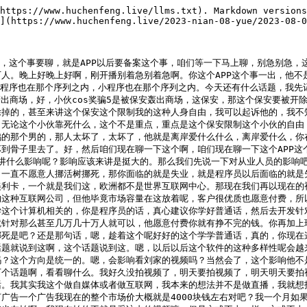
意是真没吃头啊，我也去吃了啊，没啥味道，他就是米线，他能有多好吃吗？他不就是一个米线吗？能有多好吃吗？是吧？实在是找不到这个闪光点了吗？啊？实在是找不到闪光点了，就就说这米线多好吃多好吃啊。还有那个，那个丽江古城，丽江古城我也去了，那丽江古城里面那就是城墙结合部，就城墙结合部，而且让人玩着有种不安全感。因为他丽江古城本身确实面积有点大，都是那种古代的那种类似于四合院那种东西，里面的小路很曲折很曲折，然后呢我就在想，你这要是说有发生火灾，或者说有人这个生疾病，你救护车消防车都进不来，你这怎么办呢？哎呀反正就是综合体验来讲非常不好啊，我也没有体验到什么丽江的这种浪漫，丽江的偶遇，丽江的这种所谓的这种呃传说中的那种什么偶遇什么的，没有也没有体会到啊。这卡门卫怎么要跟我PK啊？

某网友：风哥你好啊，怎么了门卫？你知道为什么？你知道今天我为什么要连你吗？为什么？哎，你在我后面是谁？你后面对后面有人吗？

户晨风：对对对，是你另外一个新的助理啊？你你本来的一个助理你知道吧？你本来要当你助理的那个人啊？

某网友：他现在在我后面。

户晨风：出来。

某网友：出来，他不愿意出来。哎呦，这牙牙过两天再补，女的呀？

户晨风：那个什么小鼠啊？

某网友：听到了吗？

户晨风：男的来出来吧出来吧，有什么好害羞的？

某网友：有什么好害羞的？有什么好害羞的？

户晨风：呀，有什么好害羞的？

某网友：是的听到了，有什么好害羞的？你在直播间看嘛？

户晨风：来吧过来吧，玩互联网挣的就是这份钱。

某网友：是的懂吧，咱们互联网挣的就是这份钱，懂吧？

户晨风：过来。

某网友：了。来。我不来我不来，她不来她不好意思。

户晨风：她说摄像头对着她行看到了吗？你们俩怎么？你们俩这是什么情况这是？

某网友：没有什么情况，没有什么很特别的情况，就是之前不是他我看他跟姐妹，然后没有什么之后就没发生什么，然后他就联系我了你知道吧？然后就线下见面了你懂吧？

户晨风：谁找谁的？你猜一下。

某网友：他找你的？

户晨风：是的。

某网友：他找你？他去南京找的你？

户晨风：不是，我现在在杭州，我去杭州补牙的你知道吗？我不是说去杭州补牙吗？刚好他家离杭州近，然后就过来了。

某网友：你知道吧？这是等于说你们第一次见面？

户晨风：对对对。

某网友：这是刚见面吗？

户晨风：对，就见面第二天。

某网友：那第一天干嘛了？

户晨风：第一天干嘛了？第一天啥也没干，你怎么还害羞了呀？你怎么害羞了？我没干啥没干啥，真没干啥真没干啥，真没干啥。

某网友：我就问一下嘛，你激动什么呢？我就问一下嘛？

户晨风：是的。是的是的，真的没干什么，你不要老是重复嘛。你老是重复这句话，好像就是此地无银三百两一样的。

某网友：确实是这样的，确实是这样。

户晨风：你别紧张嘛，你看你还喝水，一喝水越喝越紧张。你紧张什么玩意儿？

某网友：没有没有没有没有紧张，没有紧张，咱还是没有紧张的，你知道吧？第一次见女网友吗？

户晨风：对，第一次见女网友，线下第一次见女网友，你知道吧，还是有点小羞耻的。

某网友：你这是第一次见网友吗？

户晨风：网友？不是啊，我之前见我的黑粉，我见过几次，就是见黑粉的网友，但是都是男的，女网友我没见过，你知道吧。

某网友：有什么感觉吗？

户晨风：有什么感觉？嗯，就是女网友比我想象的要开放一点。

某网友：比你想象的要开放一点？

户晨风：对对对，要命吧？哦，不说了，对不起，没有没有，就是我挺喜欢的，女网友挺好的，女网友挺好的，我觉得女网友挺好的。

某网友：打算见多久？

户晨风：见了两三天嘛，就过两天我就把这牙补好，我就回南京。

某网友：你怎么见这么久？两三天那个时间可不短。

户晨风：两三天反正也就闲着，也不干啥，就是出去吃吃饭，玩一玩，然后还能干啥？

某网友：能冒昧的问一下吗？

户晨风：问吧，没事，我不在意。

某网友：他住哪呢？

户晨风：他住哪？那肯定是跟我住一起了，还能住哪？

某网友：就住这个房间？

户晨风：对，就住这个房间。

某网友：你也挺实诚的。

户晨风：你放心，我肯定是把持得住的。

某网友：你这也挺实诚的。

户晨风：我是实诚呀，但是我是能把持住的男人，你知道吧？这个门卫呀，你有说过礼物？我这个人呢，平时调侃归调侃，我老弟有几句话要跟你唠一唠。

某网友：哥，你说吧。

户晨风：社会很单纯，复杂的是人。社会很单纯，复杂的是人。这个就是，我说话他听不见吧？

某网友：他应该在直播看直播间吧。

户晨风：我平时发动态什么的，都有一群B友啊在背后啊，有很多B友跟我，我每发一条动态或做一些事情，他们就会提醒我法律方面的风险。他们应该有些人确实是干这个方面的，因为我特别懂这方面，所以我也想跟你讲讲法律方面的风险，你一定要注意。

某网友：我肯定会注意的，你放心。

户晨风：不要碰酒。

某网友：我不碰，我只喝可乐。

户晨风：双方任何一个人都不要碰酒，一碰酒有很大的变数了。我看过非常多的相关的判例，相关的刑事案件，嗯嗯，千万不能喝啊，任何酒精饮料也不能喝啊。

某网友：对对对，这个肯定的。

户晨风：嗯，只要不碰酒，这个基本上没啥问题啊，碰了酒不就不好讲了。

某网友：嗯，这个我们都是就是还是都是成年人嘛，大家活都懂的，你知道吧？下锅吧下锅吧下锅下锅，为什么呀下锅？你想干啥啊你？下锅这么早干嘛？对啊，下锅这么早干嘛啊？晚上还长着呢。

户晨风：是的呀，听你讲话很难受。

某网友：听我讲话很难受？我怎么难受的？你让这个，你这样，你让小叔过来，我跟他聊两句。

户晨风：他想跟你聊两句，风哥想跟你聊两句。

某网友：过来就过来嘛，你怎么长得这么扭扭捏捏的？

户晨风：我不出镜，我不出镜，他不出镜，他说他不想出镜。

某网友：怎么了嘛？

户晨风：是的呀，怎么了嘛？哎呦，这这咱们也不是说说什么呀，又不做什么呀，对不对？我们都是直播嘛，对吧对吧，过来吧。

某网友：你有病吗？还是消费我啊？

户晨风：我没有消费你啊，我怎么就消费你？我怎么就要消费你了啊？你这话说的好过分啊。

某网友：你这个房子是一个公寓是吧？

户晨风：对对对对，是的。

某网友：是的是的，嗯，像这公寓多少钱？多少钱一晚上啊？

户晨风：200块钱一晚上啊？

某网友：嗯，还行，可以，看这环境还不错。

户晨风：好吓唬我啊？

某网友：我不想听你说啊，我我怎么了？好像你还不错。

户晨风：为什么呀？咱们今天不是整点活吗？刚刚说好整活的呀，又不想整啊？

某网友：我跟你说了，我开个直播整点活吗？

户晨风：你们俩现在是就什么关系？

某网友：什么关系？我们俩现在什么关系呀？

户晨风：我不知道。

某网友：他不知道？那你不知道，你这我下面的话我都没办法讲了。那我以后我去杭州能见小鼠吗？

户晨风：小鼠不在杭州，他在浙江金华那边，但是离杭州特别近。

某网友：那对嘛对嘛，那我去杭州能见他吗？

户晨风：你见他肯定是可以见他的啊，你想线下做些啥？那有点不太好吧？

某网友：我没这个意思啊，我没这个意思，我处理很多的都是很正常的，没有这个意思啊。

户晨风：啥？他说他不应聘了？那我还应聘呢。

某网友：我还在应聘呢。

户晨风：你回头你你我我我我，大概再过个十来天就去南京了啊。

某网友：好，我差不多过几天要回南京。

户晨风：了，到时候你看怎么安排一下。

某网友：行行行，那他说后面安排一下，就是线下就见面呗。

户晨风：那肯定的，行了，那可以好了。门卫啊，我邮箱挂了啊，OK，咱们接着聊啊。刚才聊到哪里了？我怎么跟失忆了一样，刚才聊到哪了啊？比友们刚才聊到哪里了？没人了，都去对面了，对面去面积了，这个我是没想到啊，我是没有想到的。我也不知道他怎么跟小鼠在一起了。丽江古城？对，我不建议大家去云南玩，包括丽江古城，丽江大理没啥玩头，消费体验也很糟糕。因为我是真的去玩过，我才这样讲的，我要是没去玩过，我这样讲我是不负责任的。我是真去玩过，应该来讲是21年年初的时候去玩的，很糟糕，所以说不建议大家去玩。包括内蒙也不建议大家去玩，内蒙的风景还行，但是太宰人了，太宰人了。宰人宰到什么程度？我现在都记得很清楚，我大概是15年的时候去内蒙玩的，去内蒙玩的，我骑那个马到牧民家里面，你猜那个马多贵？200块钱骑15分钟，200块骑15分钟，2015年的时候就是。我可以这样讲，目前在国内旅游，你反正