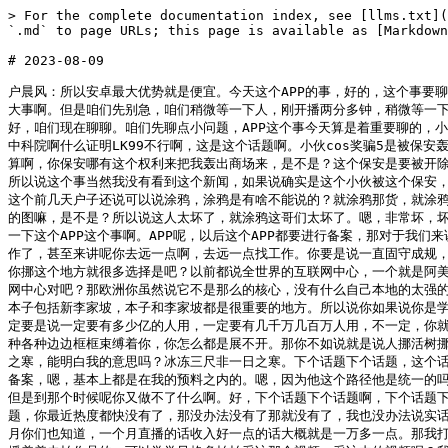
> For the complete documentation index, see [llms.txt](https://www.huchenfeng.live/llms.txt). Markdown versions of documentation pages are available by appending `.md` to page URLs; this page is available as [Markdown](https://www.huchenfeng.live/2023-nian-08-yue/2023-08-09.md).

# 2023-08-09

户晨风：所以安卓最大优势就是便宜。今天这个APP的事，好的，这个事要聊，这个事要聊，就是APP以后要备案这个事，咱们等一下马上聊，别急别急，这个事是肯定要聊的。对，今天APP这个事要聊啊，这个事是大事，这个事是大事啊。但是咱们先别急，咱们稍微等一下人，刚开播两分多钟，稍微等一下人。晚上好晚上好啊，刚开播别着急别着急啊。你这个APP这个事一出，他不是说你苹果安卓，他是你只要是APP他都针对啊。这个APP这个事一出啊，好，咱们现在聊聊。咱们先聊点小问题，APP这个事今天算是着重要聊的，小程序也在那个序列之内，小程序也在那个序列之内。今天还有什么话题，我先记一个APP这个要聊，还有什么话题。LK99什么北大的团队啊什么不行，什么中科院啊什么证明LK99不行啊，这是这个话题啊。小伙cos奖骗5是被保安轰出商场，好，小伙cos奖骗5是被保安轰出商场，这保安，那这个保安要被开除掉啊。我靠死什么，你保安是没有执法权的对吧？再说违不违法是法官说了算啊，你保安哪有这个权利来把我轰出商场来，是不是？这个保安是要被开除掉的，甚至来讲这个保安这个限制我的这种人身自由，我可以起诉他的，我不知道在现有的这个法律环境下他会不会被判刑。感谢xxxx总，感谢xxxx总。所以说这个事当然我没有看到这个新闻，如果说确实是这个小伙被这个保安，无论这个小伙靠死什么，这个不是重点，重点是这个保安限制这个小伙的自由，这个保安应该被开除掉，应该被判刑，甚至来讲应该被判刑。好，现在咱们这个前几天户子还说可以说涂鸦，涂鸦是有啥不能说的？就涂鸦那货，就涂鸦的那个男的，那人太坏了，太坏了，他就是离岸爱什么什么，离岸爱什么，你在那边图这种东西，你反而能证明那边好了嘛，对吧？因为你能够在那边自由的图嘛，是不是？所以说这人太坏了，就涂鸦这哥们太坏了。嗯，非常坏，坏到骨子里去了。好，然后咱们现在聊一下这个啊，咱们现在聊一下这个APP这个事啊，今天的算是一个大新闻了啊，但我们不聊不聊这个时事啊，我们就聊一下这个APP这个事啊。APP呢，以后这个APP都要进行备案，那对于我们来讲什么影响呢？影响应该来讲是挺大的。那么我们先说一下对从业人员的影响吧。对从业人的影响是什么呢？就是以后你可以换个城市或者换个地方去找工作了，甚至来讲呢你去远一点啊，去远一点找工作。你要是说一直固守成规，一直不愿意人挪活树挪死，那你面临的就是失业，就是程序员以后面临的就是失业，如果你不赶紧挪个地方的话。很多人说那你挪这个地方去哪里挪呢？那你挪这个地方就很多选择是吧？以前都说全世界的互联网中心，一个就是阿美利卡，一个就是我们这，欧洲都不是世界互联网中心。那现在我们再以现在的视角再来看一下全世界的互联网中心是哪里？当然阿美利卡肯定是全世界互联网中心对吧？那欧洲你虽然说它不是那么的核心，没有什么自己本地的太强的这种互联网公司，但他毕竟市场容量在这放着呢，客户很优质也愿意付费，所以说也是一个很重要的一个地方。然后我们再看一下亚洲，亚洲的话就是这个本子包括新李家坡，本子和李家坡都是很重要的地方。所以说你如果说你是学这个计算机相关的，你是程序员的话，真心建议你学好普通话，然后去开发针对优质群体的这种APP，就是针对优质愿意付费群体的APP。你这个APP不一定要是说一定要有多少亿的人用，一定要有几千万几百万人用，不一定，你就针对那么甚至几万几十万人就可以，他愿意付费你就有挣不完的钱。你再加上现在第一有些地方的群体整体都不愿意付费，一毛都不愿意付；第二呢反正各种各种边边框框束缚着你，你怎么都是展不开。那你不如说就是说人挪活树挪死是吧？还是那句话，嗯，趁着这个呢好好的这个学学普通话，真的，你现在这个作为互联网同学者的话，你应该感觉到很大的危机感啊，冰冻三尺非一日之寒，能明白我的意思吗？冰冻三尺非一日之寒。下个话题下个话题，这个话题就说到这啊，这个话题说到这。嗯，以后以后这个软件的这种多样性呢会越来越少的，会越来越少的。嗯，前阵子又是什么加强什么什么，现在又搞什么备案，嗯，基本上都是在我的预料之内的。嗯，因为他这个路径他是统一的吗？这个方向是统一的。嗯，会影响看刘家的视频吗？当然会了，这个影响他不是说一蹴而就的，这个影响是缓慢的，x总有一天会对你产生非常大的影响，但是到那个时候呢你又做不了什么啊。好，下个话题下个话题啊，下个话题下个话题啊，看看聊什么。我好久没拍视频了，明天要拍视频了，明天明天要拍视频要更新作品了，明天去拍大概后天更新作品。换个话题换个话题换个话题，你最近热度都快没有了，那没办法没有了那就没有了，我也没办法说实话。我其实我这个做自媒体或者做互联网，我本来的想法并不是做直播，我就想拍作品打个广告挣钱，说实话打广告挣钱也挣钱挣得多。你看我其实直播一个月你们也知道，一个月直播的话收入好一点的话大概就是一万多一点。那我打广告一个广告我现在的整个市场价大概就是4000块钱左右对吧？我一个月如果能接到两到三条广告呢，我就不用直播了，但是我目前而言的话还是需要直播养着去拍作品的。可以学学风格多拍拍采访那个视频，采访内的视频呢？我也在拍啊，我现在拍的不就是采访内的视频嘛，但是方式不太一样，方式不太一样。热度高气，哎呀其实热度高我觉得也没有什么用，热度高也不一定能挣到钱。那我之前我跟女主播PK的时候，房间一千个人七八百个人，那挣的少啊，那挣的还没现在多呢哥们。那个时候一天晚上挣个一二百块钱二三百块钱，那都算多的了，二三百块钱都算多的了。那我现在一边看人少，那我挣的反而多了，是不是人多我还没有我人少挣的多呢？说说云南，云南有什么好说的？云南自古以来，云南本身也没有什么大城市，昆明的话只能说算一个地域性的一个大城市，跟全国来讲的话基本上没有什么竞争能力。而且云南的旅游业发展的也我觉得挺差的，很多人说那你那个什么大理什么那块，还有什么大理丽江那块，那不发展挺好的吗？哎呀哥们我是真去过那，而且开车还在那边自驾，那是真的就是那旅游业搞得太差了，云南旅游业搞得是真差。就你那个叫什么那个湖，大理那个湖是吧？叫什么湖我忘了，就那个湖它都开发不好，你说你绕着那个湖开车嘛是吧？你肯定是风景好一点嘛，对那个路肯定是修的离湖近一点嘛，你好家伙我在湖的有一半开车那个路都看不到那个湖。而且呢最搞笑的是什么？他还不修停车区，你我绕着那个湖开车，你不就是要看这个湖吗？你修点停车区也不修停车区，而且就是管理非常混乱，到处都是那种就不正规的，不正规的东西，反正就是像城乡集合部的感觉，各种基础设施交通也不规范，比较混乱，就是城乡集合部的感觉。所以说云南的旅游搞得就特别差，所以说实话我去一次没有去第二次的欲望。感谢xxxx，感谢xxxx，而且也没啥美食，你说你去对吧？玩玩不好你吃也行，反正他吃的东西是不符合我的胃口。很多人说那云南不是有蘑菇吗？对吧？你吃个蘑菇火锅，你吃一顿就行了，你不可能老吃，反正也就那个味。你说除了这个蘑菇之外还有什么好吃的？我也没吃到，反正我就觉得挺难吃的。反正我是云南的话，我去玩一次我再也不会去玩了，我就是我就是这个，我就是这就是我的感受，而且我真的去玩了。所以说那个地方我觉得不会有什么发展的，你如果在那的话你肯定要走出来对吧？你最起码要去昆明发展，这是最起码的了，对吧？如果你再有点抱负，你要来成都对吧？如果你抱负得再大一点，那你去北上广深是不是？你说你在云南你干嘛吗？那都是山沟沟，你在里面干嘛吗？除了去昆明，昆明毕竟也算一个省会城市对吧？有一点发展空间，你除此之外你在你老家你在哪发展对吧？我同学说过小米线还可以，哎呀你这个可以要怎么说？说实话过小米线那玩