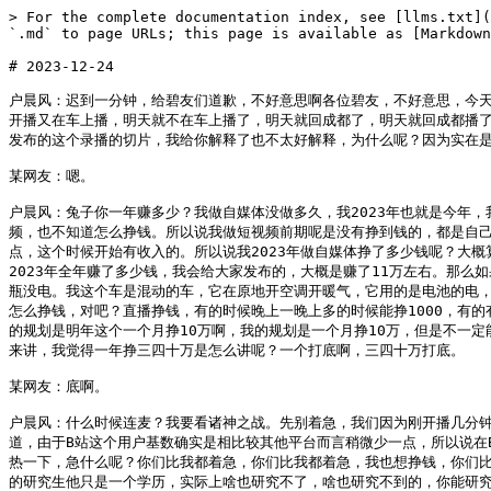
> For the complete documentation index, see [llms.txt](https://www.huchenfeng.live/llms.txt). Markdown versions of documentation pages are available by appending `.md` to page URLs; this page is available as [Markdown](https://www.huchenfeng.live/2023-nian-12-yue/2023-12-24.md).

# 2023-12-24

户晨风：迟到一分钟，给碧友们道歉，不好意思啊各位碧友，不好意思，今天迟到了一分钟啊，迟到了一分钟。哎呀，昨天啊，昨天可以说是世纪之战了啊，世纪之战，元气大伤，元气大伤。别着急啊，刚开播，稍微等一下人啊，刚开播又在车上播，明天就不在车上播了，明天就回成都了，明天就回成都播了。看了整个录播是吧？好的好的。昨天怎么了？斗斗身为x总啊，x总你可以去看一下那个录播，你在B站搜户晨风，然后选择最新发布，你可以看一下今天发布的这个录播的切片，我给你解释了也不太好解释，为什么呢？因为实在是太长了，他不是说几句话能够讲清楚的。

某网友：嗯。

户晨风：兔子你一年赚多少？我做自媒体没做多久，我2023年也就是今年，我做自媒体也就是做了几个月，十个月。我做十个月前几个月也不知道怎么挣钱，都是我从其他地方之前的钱，或者说我之前工作剩下来的钱，然后来拍视频，也不知道怎么挣钱。所以说我做短视频前期呢是没有挣到钱的，都是自己往上贴钱。那么后期呢，大概是从大概7月份开始吧，开始有收入的，一个月大概挣个1万吧左右吧，1万左右，有的时候8000，对吧？有的时候1万多一点，这个时候开始有收入的。所以说我2023年做自媒体挣了多少钱呢？大概算一下账啊，我估摸着也就是可能是在11万左右，也就是11万块钱左右。当然了我2023年的整体的一个收入情况，我会做一个财报发布给大家的，就是我2023年全年赚了多少钱，我会给大家发布的，大概是赚了11万左右。那么如果说给我退税的话，会给我退大约1万多块钱的税，那我的收入就又多了1万多，对吧？反正目前而言是大约11万左右。户子车不打着一直开灯暖气，小心电瓶没电。我这个车是混动的车，它在原地开空调开暖气，它用的是电池的电，所以说这个不用担心，而且没有噪音。那么今年挣的不多，今年挣的不多，因为今年还不知道怎么挣钱，尤其是前几个月。后面嘛，你比如说现在我也知道怎么挣钱，对吧？直播挣钱，有的时候晚上一晚上多的时候能挣1000，有的有的还能挣2000。所以说呢，明年我的收入可能会高一点，我估摸着明年我的收入会在至少是40万左右，明年我做自媒体的收入至少是一年40万。我个人的规划是明年这个一个月挣10万啊，我的规划是一个月挣10万，但是不一定能办得到，只是我的一个愿景嘛，对吧？不一定不一定能实现啊，反正我估摸着明年你怎么着也得收入翻翻啊，对吧？一年赚30万不多，对于最起码对于我来讲，我觉得一年挣三四十万是怎么讲呢？一个打底啊，三四十万打底。

某网友：底啊。

户晨风：什么时候连麦？我要看诸神之战。先别着急，我们因为刚开播几分钟，刚开播几分钟。做自媒体这一行，你只要方向对了，内容创作对了，或者说就像我直播一样，话题抓对了，这挣钱很容易的，很容易的。当然了我们都知道，由于B站这个用户基数确实是相比较其他平台而言稍微少一点，所以说在B站上这个上限呢，相比较而言没有那么高，没有那么高。所以说我想在B站把收入达到10万还是比较困难的，还是比较困难的。先预热一下是吧？对，先预热一下，急什么呢？你们比我都着急，你们比我都着急，我也想挣钱，你们比我还着急，朋友们。户子我研究生毕业赚的没你多，我就挺好奇的，你研究生毕业就是你为什么会认为你会赚的比我多呢？对吧？你研究生毕业，学大部分的研究生他只是一个学历，实际上啥也研究不了，啥也研究不到的，你能研究啥？这只是一个学历，但是我不是说看不起研究生，没有这个意思，我本身就是高中毕业。任何一个行业能做到好的人，你就不要看他的学历。在任何一个行业，咱们不说头部吧，说头部就夸张了，头部都是年入几亿几十亿的，咱们这个就不说不谈。任何一个行业能做到怎么讲呢？叫中等偏上，你就不要问他的学历了，像问这种问题就极其幼稚的，说明这个人有能力才能做到中等偏上，学历在这里面可以说是最不重要的。是不是？所以说进入社会之后啊，尤其是你比如说当然我们碧友的年龄小一点啊，我们碧友平均年龄我估计咱们直播间都是20多岁，30岁，30多岁最多了啊。你要你混到四五十岁，你那个时候就没有任何人关心你的学历，就是你可以看一下你父母这一代，父母这一代基本上都是50岁，50多岁了嘛，就到了这个岁数，没有任何人关心你的学历啊，也没有你，你包括你父母这一代出去聚会什么的，就是在这个岁数呢，大家只关心你有没有米，你混得怎么样，学历这是最次要的事情了，知道吧？所以说呢，学历呢，学历这个东西也就是在你人生的开头很重要，什么叫开头呢？从学校毕业前三年前五年，或者说前七八年，这个确实很重要，一块敲门砖，往后重要性越来越低，到最终就是融为一张废纸。这个事就是这样，当然我不是瞧不起学历，我再重申，我不是瞧不起学历，只是说这个东西在你人生的阶段，尤其是中后阶段就没有用了，就是没有用。有个SC，知识爱泡茶说，等下上麦的时候第一个点我呗，问几个问题就行。好的好的，知识好的好，咱们先简单聊一下，等一下再那个再连麦好吧？啊，没有昵称不行吗？没x总说昨天你下播漏了三条SC总计160块钱。呃，是这样，没x总，我昨天也跟那个发SC的这x总，我跟他讲了，包括x总，包括x总，后来我又开播了，开了几分钟，我跟他们讲了一下这个事，他们说没事，你下吧，改天再说。然后x总说他们自己聊一下。

某网友：下。

户晨风：包括我x总，x总昨天发了两条100块钱的SC，后来我找x总，我说x总您放心，你发的SC我绝对不会让你白刷的，都是辛苦挣的钱，对吧？大家钱谁都不是大风刮来的。但x总很好气，很豪爽，x总没事没事，户子有空了再聊。真的感谢各x总，也感谢直播间各位碧友啊，确实对小户非常的宽容啊，我确实这个人情世故方面确实做的做的这个不到的地方啊。嗯啊，户子你嘴皮子怎么了？这干啊，你看都干的都干的不行了，看我嘴皮子碧友啊，这几天干的不行了啊，冬天嘛，对吧？感谢干香十九啊，感谢干香十九啊。是否可以废弃婚姻制啊？是这样啊，这位碧友啊，好，别急啊。是否可以废除婚姻制？我觉得婚姻呢，废除谈不上，婚姻可以做一种怎么样的做一种选择。实际上来讲啊，我觉得现代婚姻制度已经是名存实亡了，为什么呢？这个你想想啊，你婚后能得到什么？那你婚后无非就是得到这个结婚证，最大的作用是什么？最大作用是什么？是法律上的保障，保障双方的权益。什么叫保障双方权益？你比如说啊，举个例子啊，这个家里面不管是谁负责挣钱，是男性负责挣钱也好，还是女性负责挣钱也好，就是x总有一方收入是偏低的嘛，对不对？无论是男女啊，那么有了这个证之后，你就可以捆绑对方的财富了啊，就是无论如何你挣多少钱，你离婚了你得分我至少一半。这是这个证最大的意义，就无论你承认与否，无论你承认与否，这就是这个证最大的意义，就是分对方的钱。当然了，我知道很多碧友说那我有爱情，我肯定是相信的，这个世界上当然有爱情了，但是呢，不得不说去领这个证的，这个群体啊，绝大部分就是为了这个法律保障而去领这个证的。好，那么我们现在说回现在啊，就这个婚姻制度啊，需不需要废除啊？我觉得呢，就是废除倒没有必要，就做一种选择，那你觉得你需要你去结婚，你觉得没有需要呢，那你就不结，对吧？你跟你你的这个另一半，无论是女朋友还是什么咯，对吧？你两个人在一起，你就住一起就行了，跟结不结婚有什么区别呢？反正你婚后能得到的，婚前也一样能得到啊，是不是？有啥区别？无非就是一个称呼上的区别，是不是？称呼上也没区别，你婚前就不能叫老公不能叫老婆了？当然也能了，是不是？我们是个很自由的社会啊，你爱怎么叫怎么叫，你爱怎么玩怎么玩，对不对？所以说婚姻制度目前来讲在我看来就是名存实亡啊，名存实亡。

某网友：亡。

户晨风：然后呢，我今天想讲几个