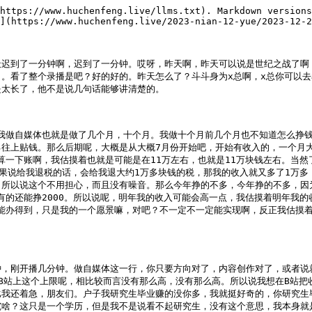
什么话题？大家都去医院做过检查吧？去公立医院大家都做过检查吧？去公立医院做检查，我想大家应该都做过尿检吧？但是我说的是很正规正常的东西，不要乱想，大家肯定都做过尿检，对吧？你无论是体检还是说身体上的某些疾病，对吧？从小到大你肯定做过，对不对？我有一个吐槽的一个点什么点？我们做尿检的时候，去检测中心去领呈你的尿液的小盒子，记不记得？小盒子是不是特别小？你去厕所接那个排泄物的时候，是不是特别困难？因为它那个盒子实在是太小了，你就是有很高的概率会弄到你手上，是不是？有没有这种情况？我想咱们直播间的这个碧友啊，但凡去过医院做过这个相关检查，你肯定就有过这种经历，是不是？为什么我会想到这个话题？因为直播间有一x总，他给我发了一个私信，他跟我讲，他说他在美国的私立医院做检查，然后他在美国私立医院做检查，他发的罐子就特别大，他就不会弄到手上。我觉得这真是一个很大的槽点。这就代表什么？这个公立医院啊，它是真的就不在乎你的感受。你想想我们这个过程，我就不跟你谈了，就那么小一个小盒子来呈你的排泄物，你非常困难不弄到手上，弄到手上才是大概率事件，是还是不是？没毛病吧？对不对？所以说这个就是我今天想讲的一个。那么第二个我想讲的一个是什么呢？就是说这个所谓的现在说国货，动不动这个国货那个国货，动不动这个国潮那个国潮，这个潮就是潮流的潮了，这个国潮那个国潮。我现在一想起这种词汇，这个国货那个国货，这个国潮那个国潮，就是这个产品上面印着一些花里胡哨的文案，印着一些那种唱戏的那种头像，动画头像，然后这个东西质量还不怎么样，然后卖的比同类还贵。问就是国潮，问就是国货，这就是目前这个所谓的国潮国货留给我的一个印象。你比如说我举个例子，之前有一个运动品牌叫那个李宁，我记得很清楚，我以前上初中的时候，我这个品牌我当时我觉得还挺喜欢的，当然后来我很多年没穿了。这不是前一段时间吗？我在逛街，我的妈呀，我一走进那个李宁那个店里面啊，我都感觉他跟我印象中的那个运动品牌大相径庭，就是现在的这个李宁啊，就是在我看来他是那种唱rap的，就是那种唱rap的人才会进去买那个衣服，就特别的花里胡哨，哎呀，我实在是不知道这是一个运动品牌还是一个rap品牌。所以说我现在这个现在这个一个东西，但凡跟我说它是这个国潮国货啊，我现在就是卖情怀的啊，然后就是卖的贵啊，其实这就是给我留下的这个第一印象啊。好，这样啊，然后呢，我再读一个这个私信啊，这个是昨天这个第二一级一级一x总他发给我的啊，那么他发这个私信呢，就是等于说是这个发给周这个周旋看的吗？

某网友：啊。

户晨风：他是这样发的啊，当然有些中间这个不能读的我就自动屏蔽了啊。他说，这是什么特有的大家长对大家长啊，必须得感恩戴德，质疑的人都是混不开的。费利尔周旋的话大部分虽然有道理，但是他一开始已经设定好了某些机构完全正面的形象，并且把大部分不认同他的人定义为眼界、生活、交际圈处于下层的人。有没有一种可能，有的人已经从宏大的观念里面走出来了，我坚定条件也不差，父亲是央企省公司领导，母亲在机关，在很多领域并不比科研圈的人差，也是在挫折和转机里面走出宏大叙事的。永远强调宏大叙事的结果就是微观叙事中的不幸往往被忽视和压制。哎呀，这一段话写的实在是太好了，这实在是太好了。我觉得呢，你出生你的出身很好，这对于你来讲绝对是一件好事，我觉得对于我来讲也是一件好事，对吧？毕竟你活的好，我觉得这是件好事。但是你活的好呢，你如果一直沉迷在这种宏大叙事里面呢，我觉得就对于你未来的这个发展路径也不见得是一种好事，因为你会忽视个体的这种需求，忽视个体的这种承受的代价。那么你跟别人的相处我觉得也会出现问题，因为你不在乎别人的感受。那么如果说有一天你个人成为了你嘴里所说的这一小部分人，或者成为了你嘴里所说的这个代价，那怎么办呢？你会怎么去做？是不是？所以说我觉得这个xxxx总说的很好，我再读一下他最后一句话：永远强调宏大叙事的结果就是微观叙事中的不幸往往被忽视和压制。这说的确实很好。卡龙堡的地花说，求连麦，想跟你聊聊关于家庭方面的东西。好的好的，好，我们现在开始连麦，我们现在开始连麦。好，我现在先把连麦关了好，现在大家可以申请连麦了，大家可以申请连麦。现在大家可以申请连麦了。

某网友：好，大家可以申请连麦了。好，我看一下那个是谁，现在我们先连第一个，知识爱泡茶。

户晨风：知识爱泡茶，你在哪？

某网友：知识爱泡茶申请了吗？知识爱泡茶，我没看到你啊。看到了，好，请讲。喂喂。喂，请讲，请直接把他关。联就是我昨天就是我总结一下那个周旋的那个逻辑，他等一下，喂，听得到吗？

户晨风：你说啊。

某网友：说啊，就是我总结一下昨天周旋的逻辑，他的逻辑就是说，他就是虽然你已经从高中出了社会打拼了十几年，但是因为你是高中嘛，所以你就没有他一个博士生懂社会，这点你认同吗？

户晨风：这个有没有什么认同？这是你观察到的点，这个不存在认不认同。不是，这是他的逻辑，你认同他这个逻辑吗？

某网友：你说你的就行了，你说你的，你别反问我，你说你的。

户晨风：我就是很好奇，为什么你们每次都不能在关键时刻补导他们，反而跟他们辩论到一个小时两个小时都说服不了他？

某网友：这个我觉得还是比较正常吧，你想他活了这么几十年，他的圈子，他的认知，对吧？他每天接收到的信息，我觉得我说服不了反而是正常的，感谢阿白，我说服得了感觉就不正常了。喂。

户晨风：喂喂喂，听到吗？你说啊，你说啊，你直接说啊。

某网友：哦，我说我，我说我，我想就是举一个例子，就是我老家是山东的一个很经济很差，就发展倒数的一个县城，然后他现在规划了两个高铁站，一个机场，然后未来好像还要给每个区每个县都规划高铁站，然后然后我就你怎么看这件事？

户晨风：规划呢肯定见不了，因为现在再规划已经晚了。

某网友：因为现在没米了。

户晨风：如果说十年前倒是有可能，就现在规划纯属就是逗你玩。

某网友：确实，但是按周旋他们这些人的逻辑来说，就是见了就会对当地有什么好处呢？然后然后然后我想想，我先向外吧。

户晨风：哦，行，好，谢谢啊，好，拜拜。好，我们连下一个啊，下一个好，这个卡龙卡龙宝，卡龙宝地花，好，我知道了，卡龙宝地花啊。

某网友：哎，你好你好，喂，说话怎么回事？这都什么年代了，手机还听不到声音呢？

户晨风：下一个啊，下一个连谁？别急啊，你好你好，喂。

某网友：喂，这麦都怎么回事啊？这麦都不行啊，这么拉的吗？

户晨风：下一个啊，您好，您好，嗯，请直接表达观点。

某网友：然后其实也是我看你直播困扰了一些时间的问题，就是说你说因为小部分就是因为大部分人的利益而牺牲小部分人，这是不对的，对吗？嗯，其实我也是赞同的，但是呢我在想，就拿拆迁来举个例子吧，那比方说一片地方规划区要拆，对不对？就是这个小区里99%的人都同意了，但是就有一户他不同意，他说他不拆，理由可能各种乱七八糟都有，那这个时候那这99%和这1%就在利益方面产生了冲突嘛，那对于这种情况来说，我们究竟该怎么样合理的去把它解决呢？

户晨风：这有什么好讨论的吗？人家不同意搬那就搬不了，就这么简单啊。

某网友：嗯，那确实是这样。

户晨风：确实是这样子的，你想表达什么？

某网友：嗯，就是说如果说同件事情大家正反两面都有相持的意见，那最后确实需要有个人来拍板，那你认为需要有这个拍板的角色吗？

户晨风：什么拍板？你按不按照法律来？

某网友：你按不按照法律来？

户晨风：你讨论的问题我觉得没有讨论的必要，你按照法律来就可以了。这是我的私有财产，你有什么资格？我说不就是不，我不需要给你任何理由。

某网友：我不知道你想讨论什么，你想讨论什么？其实我是同意不应该为了小部分人为了大部分人然后牺牲一小部分，其实我也是不同意的，但是就是其实遇到这种情况，有时候可能是我自己社会经验比较少吧，就是我觉得遇到这种情况会很困扰，然后就是也找不出一个合理的解决方案。就是还是我说的呀，其实拆不拆不是一个问题，就是说比方说因为有些事情而有正反对两方不同的这个想法，那现在这两个想法冲突了，那到底该怎么样合理的去解决呢？如果是。

户晨风：我现在问你啊，就以你所说的，比如说这个区域99%的人都同意拆迁，有一个人不同意，对，那不同意按照你的想法应该怎么解决呢？

某网友：其实按照我的想法来说，其实我是同意不拆的，但是如果我是那99%的人，那我肯定是希望拆走的。就是说按照法理来说，我是觉得确实他觉得不想拆那就不拆