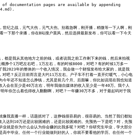
，尊重小部分人的意愿。但是按照我想拿钱的情感来说，那我肯定是想方设法会希望他去拆掉的。那如果说这个事情一直得不到解决的话，可能演变的就是99%的住户会去对那1%的人去，对吧？

户晨风：你说了一段没有意义的话，就是你说了一段撤骨路话，就是说了跟没有说是一样的。

某网友：对，我知道，因为我也想不出好的解决方式。所以说就是按情感上来说，就是按照理智告诉我确实不应该拆，但是按照情感上就是比方说我现在99%，那我肯定是希望他去拆掉的。你又重复了一遍，还有其他的观点吗？

户晨风：这个事情如果交给你来做，你会怎么决定？怎么决定不是由我决定，是由法律决定的。什么决定？我怎么决定啊？所以说你根本就不敬畏法律。

某网友：没有，不是我不敬畏法律啊，那如果不是我不敬畏法律啊，是现实中真的有这种情况发生的话，那肯定不是以法律为依据了。

户晨风：下一个，下一个啊，这个伸缩自如伸x总说，我想看你和功考面师老梅连麦，他的粉丝全是将来想喂什么什么什么的，我不知道这个人是谁啊，伸x总他要是来我直播间可以连麦啊，没问题啊。这个公考面试老梅是吧？他可以啊，他来过直播间吧？可以当然可以上麦了，没问题的啊，没问题的。沈松松卡梅龙的地花说，刚才连我了吗？好，现在立刻连啊，现在立刻连啊，卡梅龙的地花。

某网友：卡梅龙的地花在哪？我看一下啊，卡梅龙的地花没看到哦，看到了，看到了。

户晨风：你好，请直接表达观点。

某网友：那个，我就是想跟你聊聊刚才家庭的那方面，可能我说的因为我是学法律出身的，所以我说的可能会有一些名词可能是在直播间里可能是屏蔽的，你到时候提醒我好吧？你说关于家庭这方面，我是比较赞同你认为就是说婚姻是会形式上解体。为什么呢？从历史上来看，就是我个人观点，就是人类社会发展是从氏族然后逐渐解体到家族，再逐渐解体到家庭，再逐渐解体到个人，我是这么一个观点。但是可能我现在读的比较少，但是我认为就是随着社会分工和生产力的增加，个人的抵抗风险能力它是越来越增强的，然后所以呢它并不需要家庭。而且婚姻制度它也是为了保护财产权，也是两个人合作起来在工业社会可能会更适合这样，因为工业社会在劳工最基础资本主义最发展的时候是男人当煤矿工人，女人去当织布工人，它是一个家庭上的。而如果倒退到农业社会，它实际上是一个大家族，因为它要秋收农耕的时候需要一个家族的力量一起来完成。而再往前倒退，比如说中国古罗马的时候，古罗马它实际上是一个士族联合的一个过程，古中国是一个士族征伐的过程，所以说也是从士族这么慢慢的演变出来，然后成为一个家族以村为单位的家族，再往后面是到了工业社会的一个家庭，然后再往后面是可能到了信息时代随着个人的能力增强，它可能结起到个人。所以我认为家庭这个婚姻制度它会以婚姻制度为基础的家庭，可能在未来某一段时间会解体。但是反过来另一方面，它实际上也是从身份转变到契约，也就是说个人他之后会形成一种社团，这种社团无论是以什么为主，它更多的是以契约为基础，无论是互助社、公司还是什么慈善基金会，它都是契约。所以这也是我看的市民社会理论它当中就提到的，就是基础是黑格尔的法哲学历面提到的家庭、市民社会和nation的三分法就是。

户晨风：好好好，不要细说，不要细说。

某网友：所以我就说认为就是就是家庭后面会解体，而且之前包括之前那个比友说的这个宏大叙事这个问题，实际上是我觉得还是跟中国传统的这些东西，因为咱们还是要掉头去看为什么很多中国人，咱们就不说其他世界的人了，咱们就说中国人，为什么很多是沉迷宏大叙事来讲？

户晨风：不说这个，不说这个，不说这个。

某网友：这个东西实际上是从古代的家庭法原理能找到，就是日本人自核搜山写的《家庭法原理》，实际上是一种人格吸收，就是父亲对子辈的人格吸收，然后他基础是财产权的继承，这是有日本人专门研究过的。所以我觉得，其实可能更多的还是中国人骨子里愿意当别人爹的那种感觉。我觉得没有必要，我觉得现代社会应该要相信自己，就是相信个人有能力管好自己的事情，不要想着是为别人当爹，就是想着说是你去当别人，就是替别人想啊，这个事情怎么样了，最后会影响国家。你不要想这些，你要想的是怎么管好自己，你个人有能力管好个人的事情，当每个人把自己的事情管好以后，整个社会就会变好。这是我的一个观点。好的，行，好，谢谢啊。还有其他的吗？还有一个就是刚才上一个B友说的是什么？上一个B友说的是那个拆迁那个问题。拆迁那个问题我觉得是在那个市民社会里面，他有那个关于就是...

户晨风：你是律师吗？那我现在问你啊，来，我现在问你，你这律师说话就是啰啰嗦嗦的，就抓不住重点。那我现在问你，你现在假如说，比如说我现在拆一个街道，那街道里面呢，有比如说98%的人都同意这个拆了。

某网友：有2%的人不同意。

户晨风：在那我不同意呢，你不同意那没有办法的事情。什么叫没办法啊？他法理上他通不过。

某网友：啊，你具体指哪个法理呢？

户晨风：哎，这私有私人财产神圣啊，不可侵犯啊。

某网友：没有没有，中国没有，中国没有。

户晨风：哎，你干嘛？你咱俩不是线下必有，咱可线上直播呢，你干嘛？咱们俩可线上直播呢，你以为咱俩可线下面对面呢？下一个，下一个，胡德老师能联一下我吗？我比较peace，不会触摸克鲁斯。你别急，别急，别急，你别急，我先联一下其他人，稍等，稍等。

某网友：你好，我现在正好在办公室，然后我刚才听了一些，包括昨天想了一些，我想更全面的表达一下我的观点，也比较简短。我觉得昨天我从昨天晚上到今天也想了想你的手段和套路，我觉得你还是比较精明的，你把一个我质疑你个人的逻辑有问题，转移到了我们在的阶层问题上来，以及你转移到了我们学历上差距导致的。但其实我们，你这个今天一开始直播我没听到，但我听到聊学历了，我猜也可能是冲我来的。所以说我要表达的意思是说呢，我并不是有因为这个学历而觉得而藐视一些人，我反而我反而要表达的意思是说，因为你并没有受到过严格的思考方式逻辑这种模式的训练，会导致你在很多时候思考的时候会扭曲现实，会抓错重点。就比如说来说，你刚才说这个揭尿这个事情，首先呢，你只是听了一位网友的私信发图，然后你就把这个事情拿出来说。但事实上不巧，我前段时间也刚去过医院，我昨天不是跟你说过我去过医院，我就是做一些尿液方面检测，它其实是有量杯的。我可能跟那个你之前去的医院不太一样，我呢进去之后我是先放了一个大量杯，我帮你做过化学实验嘛，是一个实验的量杯，你在把剩下的部分倒的一个小的一个小的小罐子里，你只把这个小罐子给他就行了。当然你是有一定几率接触到这个尿液的，你只需要把它冲洗擦干净就可以，这个是现实啊，这个是现实。但这个现实其实抛开不讲来说，你刚才通过你刚才表达那个意思，其实你反映的是说从体验来讲，从服务角度来讲，是不如美国的私立医院。但其实在你这个直播间里面，你一直要表达的观点是，我们一直在探讨的是对普通人最基本的这种医疗提供的保障。那你如果来在这谈服务和体验来讲，那我当然承认大部分的公立的医院体验当然不如私立的，因为我在第一次很年迈就有和你聊到，私立的有一部分盈利就是来源于服务，来源于更体贴这个病人的这个客户的角度，对吧？所以说你我我的整个的宏观逻辑来说，并不像你把我和比我推的这么远，说我什么不尽人情，说我这个高高在上，其实根本不是。我本质上是要质疑你的这个思考方式和逻辑模式上的问题，你对现实生活中真正东西的把握。那我昨天马上什么我对现实生活中真正东西的把握啊？我在这边讲的都是社会上的真事，现实中的事，直播间这么多人，我如果编我如果造我瞎说，都轮不到你