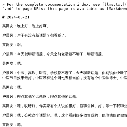
> For the complete documentation index, see [llms.txt](https://www.huchenfeng.live/llms.txt). Markdown versions of documentation pages are available by appending `.md` to page URLs; this page is available as [Markdown](https://www.huchenfeng.live/2024-nian-05-yue/2024-05-21.md).

# 2024-05-21

某网友：晚上好，晚上好啊。

户晨风：户子有没有新话题？都看腻了。

某网友：啊。

户晨风：今天就聊新话题，今天之前老话题不聊了，聊新话题。

某网友：嗯。

户晨风：中医、高铁、医院、学校都不聊了，今天聊新话题。你别说你快吐了，我也快吐了，聊点新的。你们帮我开拓一下话题，我也是江郎才尽了。这个话题有没有什么新意啊？你们有没有什么好的主意啊？搞点新的话题聊一聊。中医节目效果最好，中医没有这个叫七五相当的，没有这个中医学博士、中医学硕士，都是一群怎么讲呢，就是类似于可能名科水平的侮辱。你上麦怎么辩论中医嘛？没办法辩论的，对不对？

某网友：嗯。

户晨风：聊点其他的话题啊，聊点其他的话题。

某网友：嗯，哎呀好。你卖家有个人说的很好，聊聊公摊。好，等一下我聊公摊啊，等一下我聊公摊。

户晨风：嗯，公摊这个话题好。嗯，这个看到好多假冒我的，他他他假冒假冒呗，我也我也没办法阻止啊，我没办法阻止的。嗯嗯好，公摊是吧？好的好的，不聊中医不聊中医了啊，我也快聊吐了。

某网友：嗯。

户晨风：哈哈，这个中医、高铁、医院，还有什么教育私有化，这几个话题我聊了大半年了，从去年11月份就开始聊，应该是12月份聊到现在，已经聊了六七个月了，这个属于是高强度聊了。但是我发现一个挺奇怪的一个现象，什么现象呢？你看这些话题，什么中医高铁私有化、教育私有化、医院私有化，就这些话题在咱们直播间都聊烂了。但是我发现在简中互联网上，好像除了我们这个直播间之外，没人聊这些话题，对吧？包括什么这个文言文有没有用这些话题，没有人聊。当然了，我说是稍微大一点的主播，你别说你那个直播间几十个人一二十个人，我说稍微大点的主播好像没有。

某网友：好像。

户晨风：好像我所看到的，好像只有我们直播间在聊这个。我比较好奇，为什么别的直播间不聊呢？对吧？他也可以聊啊，他聊了他不也有人看吗？对不对？就我挺好奇的，因为我觉得我在简中互联网上啊，我垄断了这几个话题了，已经最起码在直播领域这一块吧，我认为我基本上是垄断了这个话题的，就只有我聊。你你想这就是比如说你对这几个话题有不同的观点啊，你想有一个这种怎么讲呢，呃，这个对这几个话题有不同的观点啊，你想聊出来，你在我这不见可以聊的很酣畅淋漓。嗯，好，咱们现在开始聊啊，这个聊聊什么来？先聊这个公摊吧。先聊公摊，我发现就自从我在简中互联网上冲浪以来，好多人骂公摊，说什么公摊是李嘉诚发明的。

某网友：的。

户晨风：啥是公摊？先给大家科普一下什么是公摊。就公摊，假如说你买一房子，这房子比如说150平米或者100平米，就算100平米吧，那实际上你家里面的这个所有的面积加起来，它是没有100平米的，可能也就是90平米，或者说80大几平米。那为什么呢？那你说我这房产证上写的100平米，怎么只有80多平米呢？对吧？实际使用面积怎么只有这么多呢？只有90平米呢？写的是100平米，那因为剩下这10平米呢，是在公共空间里面被均摊了。什么意思啊？比如说你家那走廊，那你住的房子都有走廊吧？那走廊也占地啊，那走廊也有这个，比如说占了五平米，占了十平米，那这个走廊这个占地谁来出这个成本呢？或者这个所谓的占地面积谁来出呢？那就从这个每一户的这个面积里面来匀出来，大概就是这个意思啊，大概就是这个意思。所以说呢，最终呢，你的房子，你可能房子证上写一百平，那最终呢，可能只有九十平。然后就去说李嘉诚发明了公摊面积，太坏了。李嘉诚我觉得挺搞笑的，这个世界上计量房子不同面积的方式有很多种，那为什么一定要用李嘉诚那种呢？那不能用其他的方式吗？对吧？你为什么要用这一种呢？这个公共摊面积是谁发明的并不重要啊，它可以是李嘉诚发明的，它也可以不是，这个不重要，重要的是你为什么要使用这套标准呢？对不对？这才是最重要的，对吧？我发现怎么简中互联网上怎么讨论问题，咱们得有逻辑的讨论问题，对不对？这个就是公摊面积啊，来咱们开始PK啊，开始PK，来PK上麦的啊，咱们不聊老话题啊，不聊老的话题啊，聊聊这个这个啊，这个这个不同观点啊，新的话题的不同观点啊。好，咱们现在可以PK了啊，可以PK了。嗯，OK呀，感谢我xxxx总才好，感谢我xxxx总监长啊，感谢xxxx总啊，感谢xxxx总，十分感谢啊，感谢。

某网友：因。

户晨风：为你这个学历不够，所以说聊不了。

某网友：不是我，我只想告诉你就是中医最近都不要聊了吧，因为我不知道你有没有看相关信息吧，我是建议你不要聊了。

户晨风：嗯，好的，好感谢你啊，还有什么观点？

某网友：没有。

户晨风：就这样好吧？嗯，好，再见啊，拜拜。

某网友：嗯。

户晨风：好好好，下一个啊，下一个。嗯嗯，下一个啊，户子怎么上来就没有攻击啊？谁攻击了？这不是很友好的讨论吗？谁攻击了？没有攻击啊，咱们肯定得互相尊重啊，是不是？来咱们接着PK啊，有不同观点咱们直接PK聊啊。啥话题？今天不像话题啊，今天不像话题啊，聊点其他的话题，不聊老话题了。好，下一个啊，下一个。感谢xxxx，感谢xxxx的粉心巧克力，感谢。好，这个来接着PK，接着PK。这个我是我是这样，我是可以和任何网友和主播交流不同观点的，我也喜欢和不同人交流不同观点，对吧？这也挺有意思的。好，下一个，下一个，来来，这个不同观点的来直接直接开直播，咱们PK聊，直接开直播，咱们PK聊。怎么没人PK了？没找到怎么PK？你没找到你要开直播才可以PK，开直播点这个PK按钮，输入我的名字就可以跟我PK了。我是非常鼓励你们开直播跟我PK的，为什么呢？因为很简单，你如果说很好，你不仅能收获金钱，你还能收获什么呢？你还能收获就是说这个认同你观点的人。所以说跟你跟我PK啊，就是说能获得很多的好处啊，直接的或者间接的好处。

某网友：啊，请讲。你好，我想问一下就是你怎么看就是现在就是网上对呃日本核污水强烈谴责，对那个俄罗斯伯利这个西那个伯利县那个。

户晨风：这个话题不聊，还有其他什么话题吗？

某网友：这个话题也。

户晨风：不聊，这个话题不聊，还有什么话题？

某网友：行，那暂时没有了。

户晨风：我先下去了，再见。不是啊，你这这什么核废水这话题，这都就这个都是去年十月份的事了吧？不是不是我不什么那个，都去年十月了，这还哪这都这都够大半年了。

某网友：你好，你好，你好，嗯，请讲。就我是觉得就是我对你的，我觉得你说的公摊很不对。我也不知道为什么手机就一直推送你的视频，所以呢然后今天也是第一次看你直播，我x总感觉你为了掐饭总是跟广大的网友对着干。然后我之前一直都是看你的视频切片，x总感觉你你你这个互联网被你玩明白了，为了掐饭也是。今天就好像今天美国跟中国好你就占美国，今天美国跟中国不好你就占中国，就感觉你是墙头草。

户晨风：你。

某网友：说完你接着说，你接着说然后呢？我不知道为什么就是x总想跟你连个麦然后想骂你一顿，但是我觉得连上麦之后呢我又觉得骂你也没什么用。然后如果你刚刚我本来是不想跟你PK的，但是你说那个公摊我就觉得不对了，什么是公摊呢？

户晨风：好，这样啊，咱们慢慢聊，不着急，咱们就聊公摊，你先讲，我充分尊重。

某网友：公摊的话就打个比方，我去就好像是当了婊子。

户晨风：又立牌，咱们不要进行攻击性的词汇，你说你的观点。

某网友：就是好，就打个比方，我去市场上买西瓜，五块钱一斤，但是我不要皮是十块钱一斤。但是在生活中很多人是混淆了这个概念，他只跟你说这个房子是多少钱多少钱一平，但是从来不会跟你讲。比如有一些新闻啊，比如农创的一个公摊达到了30%多、40%多，青岛和东北方一些城市动不动就达到40%多，这个是没有一