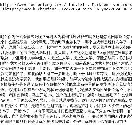
这个当地石家庄市的一些所谓的领导是怎么做的，包括把这个歌名改成什么杀不死的石家庄人，这个是你写的吧？

户晨风：对对对，那个文章就是你写的，对对对，OK，那除了这个之外还有什么？

某网友：我想想，太多了，就你的职业生涯，你给你的职业生涯列个表，就是说最牛的采访的就是最牛的，或者说最报道的最出名的那个事件，排第一的是什么？最牛的现在已经看不到了，然后其次就是石家庄那篇了，算是我职业生涯里那篇算是代表作。

户晨风：了行，那你按道理来讲那你做的还可以，那你走了你公司人不挽留你吗？

某网友：我是以当时身体状况还有这个精神状况也不太好，然后这个他们也也挽留了，但是确实也是没什么办法，因为我是双向那个时候比较严重。

户晨风：OK，那你当时当记者的时候一个月挣多少钱？

某网友：一万出头。

户晨风：一万出头？那说实话我觉得一般，对你这个来讲一般。那你现在在哪个城市啊？

某网友：一直在北京。

户晨风：那你现在靠什么生活呢？

某网友：之前的一些积蓄，然后现在说实话没什么收入了，然后自由撰稿了一段时间，然后现在在找工作，然后不太好找，因为现在这方面的工作坑位特别少。

户晨风：你多大岁数了？

某网友：32。

户晨风：32？独生子女？

某网友：对对对。

户晨风：嗯，父母做什么的？

某网友：在北京打工。

户晨风：父母一年能挣多少钱？

某网友：一个月他们俩加起来大概五六千，呃，七六千左右吧，两个人加起来一个月六千。

户晨风：就是很对对对，就是那种很底层的劳动者。那你未来打算干点什么呢？

某网友：我想一直做这行。

户晨风：那你为什么不自己开个频道呢？比如说就像，比如说就像马杜公一样，会饿死是，但x总比闲着强啊，对吧？你可以试一试嘛，因为你也在正在面试，正在面试也也不能闲着，大不了就自己转转杆或者再找一些平台去试一试，不要撞稿。

某网友：撞稿的收益太低了，大家没做过视频可能不太清楚，其实你只需要把你写的稿子变成一个语音再配上一些画面，这就是一个视频，视频的收益是你写一篇稿子的一百倍一千倍，所以写稿子的收益实在是太低了，不要写稿子。

户晨风：你写了稿子也要去做视频。

某网友：可能视频是一个趋势，但是我一个人不太会做这个东西，不太会去学。

户晨风：我也是自己学的，去斗崴上看剪辑视频的教学，自己先慢慢剪，先剪一些家里人的，比如说一些视频的类似于怀旧的这种先练练手，慢慢你就上手了知道吧？不要写稿子，稿子写了也要自己用，不要让别人用，收益太低了，这是我觉得很，这是一个不聪明很愚蠢的一种做法。你只需要配点简单的画面，再把你的稿子自己有感情的念一遍，把语音和画面一匹配，就这么简单，你就可以做一个账号了。你账号做牛逼了，你一个广告不说多，一万两万，那成本呢？没有成本，成本就是你不值钱的时间，但是你采访还有拆旅是有成本的呀。你先从点做起，先做点身边的小事。

某网友：好，下一个，下一个。

户晨风：你喂，下一个，下一个，你妈有回音？你妈有回音说，你们有回音啊，你们有回音，能讲话吗？

某网友：不好意思，不好意思。不是，你画眼睛都要连啊？今天话题是什么？我现在在排队呢，刚好排队，没想到那个老鹰太快了，那个老鹰太快了。

户晨风：赶紧吐了，赶紧把水里的东西吐了，快点啊，这么多人都看你刷牙。

某网友：先别刷了，已经吐了，已经吐了。

户晨风：吐了，快点，不行了，咽下去也可以。

某网友：你这么着急。

户晨风：一两千人看你刷牙，你搞笑呢？你别挡镜头，别挡镜头，快点。

某网友：今天话题是什么？我们变什么？

户晨风：你先把脸露出来再说。

某网友：我不露脸了，为什么要露脸呢？

户晨风：都看过了，大家都看过了。

某网友：那不行，那不露。

户晨风：了，你有什么想讲的？你想讲什么？

某网友：不，今天有什么话题？我什么都可以。

户晨风：给你变。

某网友：我只要站在你的对面就行。

户晨风：没有什么话题，你想讲什么？

某网友：吧，我想讲那个关于那个保险坑人的事，这个你可以聊吗？这个敏感吗？

户晨风：你的观点是什么？

某网友：我的观点，我觉得这个跟你的观点差不多吧。

户晨风：这个太磨叽了，太磨叽了啊，来，直接下一个啊。

某网友：下一个来，嗯，来接着PK，接着PK这个来。

户晨风：直接下一个，下一个。你好，你好，你的麦有回音，你的麦有回音，你的麦有回音。123，等一下，我管一下，我等你，我等你，你的麦有回音。

某网友：还有吗？

户晨风：123，123，还有吗？还有吗？有耳机吗？有没有耳机？有没有？

某网友：有耳机不可能，不可能回应，不可能。

户晨风：123，123，什么手机？123吗？什么手机？321，什么手机？什么不是？什么是小米手机啊？嗯，那就对了，我的米粉，那就对了，那就对了，怎么了？那这小对呀，小米又回应。

某网友：小米又回应，那就对了，小米怎么能回应的啊？我是米粉啊，我跟你说，我是雷军的米粉啊。我刚才看你那个大本号那个金包，我就我顶着关注知道吧，结果你来个米粉，米粉小米啥家小米手机，你的麦有回音啊。

户晨风：你的麦有回音，我这有耳机吗？有没有耳机？有没有耳机？有耳机啊，有线耳机，有线耳机，有线耳机有，现在插上，现在插上，快点。

某网友：插上啊，你等我吧，你快点。

户晨风：你等。

某网友：你看看，就我给你露点，别人敢吗？我有点问题，多大岁数？

户晨风：40了，真40了？

某网友：0。

户晨风：了？真的，他们说是24岁的程序员。

某网友：谢谢啊，无所谓，我既然我敢给你开麦，我就不怕这个，你知道吗？我这个属于遗传性的，知道吗？明白吗？我既然敢这个，我就不怕这个，你赶紧插耳机，快点，别磨磨叽叽的，别磨磨叽叽的。我我平常这个哈哈哈，你等一下，等一下，不对劲，这个这个怎么弄回瘾呢？

户晨风：你快点吧，你快点吧，捅是不是不对呀？

某网友：捅是不是不对呀？啊，我走了，我走了啊。

户晨风：我走了，家里就你一个人，你还想看谁啊？我说你一个人生活吗？

某网友：你一个人生活吗？你还想看谁啊？你把耳机戴上再说。

户晨风：好听得到吗？

某网友：你说吧，听得到吗？

户晨风：听得到。

某网友：好，现在可以了，可以了，你想聊什么？

户晨风：我就我就想聊，我看你一个月挣五万，我就啥我羡慕的，我真的没想到这个。嗯，别的不想聊，我觉得聊别的都是测完不读的，都是没有用，聊这聊那的，说真的一点意义没有，真的。我就看你挣的一些，我真羡慕的，我就觉得我不是说啥，就是你能力肯定是有，这我挺嫉妒，嗯，挺嫉妒，但是你这个能力能转化成这个能生那些臂的，我想跟你啥呀？倒不是合伙干的，你得知道知道我呀，要不然我这辈子就是这样的。一个月我现在一个月，我说实话也就挣了一万一，一万不到。首先你手机别晃，手机别晃，晃得人头晕。然后你是做什么的？

某网友：做业务的。

户晨风：什么业务？聊天时成点聊，别搁这用虚头霸道。

某网友：是是是，就你卖点软件。

户晨风：是合法的软件吗？

某网友：你自己不太方便说，是不是合法的软件？

户晨风：你废话，不合法能挣点钱吗？

某网友：卖软件的少见，这个职业我知道有，但很少，什么类型的软件方便说吗？

户晨风：不能不方便说。

某网友：就是软件。

户晨风：办公软件？在哪个城市？水洋？今年到底多大岁数？这是40，40不到？

某网友：不。

户晨风：到点差点40不到28。

某网友：咱们该聊你多大岁数？

户晨风：我今年26岁，周岁。

某网友：26岁怎么了？我大你一轮。

户晨风：你多少直接说就行了。

某网友：39。

户晨风：咱们老实在的聊，别给人整虚的，39什么学历？你什么学历？你什么学历？你看你这，如果说对这些都很敏感，互联网上玩的就是真实，大家就喜欢看这些。

某网友：你什么都不愿意分享，那自然是吃不到这碗饭。是本科吗？大学有高等数学进行学习吗？

户晨风：你看行吗？这几个词行吗？基本能代表不？

某网友：基本。

户晨风：高等数学历边学微积分啥的基本吧？

某网友：行。

户晨风：三本，三本也不丢人的。你那个年代能三本也很厉害了，他那个时候如果他39岁，那他考大学是将近20多年前，也就是说2000年左右的大学生，那个时候三本很难的，非常难的。那个时候你能考上本科都算是人精了，你现在大学扩招了是吧？四个人都能上本科了，那不能一样吗？

某网友：你看你看你自己，你看你自己都说了，咱那个实