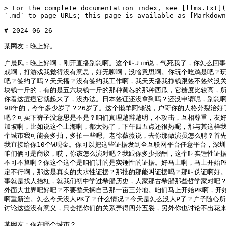
> For the complete documentation index, see [llms.txt](https://www.huchenfeng.live/llms.txt). Markdown versions of documentation pages are available by appending `.md` to page URLs; this page is available as [Markdown](https://www.huchenfeng.live/2024-nian-06-yue/2024-06-26.md).

# 2024-06-26

某网友：晚上好。

户晨风：晚上好啊，刚开直播别急啊。这个叫Jim说，气死我了，你怎么回事呢？你为什么会被气死呢？你是因为看到我所以很气吗？还是怎么回事啊？怎么这么气呢？这个叫唯一地神说，户圣别PK了，直播打游戏吧。我不喜欢打游戏啊，打游戏我觉得没有意思，好无聊啊，没啥意思啊。你玩个吃鸡是吧？玩个什么英雄联盟，没啥意思，玩的时间也够长了，哪个游戏都是玩好几年了，挺无聊的。户子视频更新快点，那不能快呀，慢慢更新，拍的成本这么高是吧？签约了吗？天天播？没有签约我工作啊，我天天播我挣钱跟签不签约没关系。你眉心上发怎么长了一颗痘痘？吃甜的吃的很多，夏天我基本上每天都要吃西瓜的，而且我吃西瓜一般都买那种糖度比较高的，稍微贵点的西瓜，三四块钱一斤的，有的是五六块钱一斤的那种黄芯的那种西瓜，它糖度比较高，所以说这脸上的痘痘包括喝饮料。夏天嘛，天气这么热是吧？x总得整点冰镇饮料喝一喝，那冰镇饮料里面它必然有糖嘛，水果吃一吃，甜品吃一吃，在脸上你看这痘痘它就起来了，没办法。日本签证还没拿到吗？还没申请呢，别急啊别急。户圣哪个大学毕业的？没上过大学，没上过大学。保险后续呢？你别急啊，让子弹飞一会儿啊，别急，让子弹飞一会儿。这个户子多大岁数了？我98年的，今年多少岁了？26岁了。这个懒羊阿懒说，户哥你的人格分裂治好了吗？我怎么就人格分裂了呢？就这位网友，如果说你认为我人格分裂了对吧？我建议你开个直播，开直播然后点左下角这个PK输我的名字跟我聊一聊对吧？可卖下裤子没意思是不是？咱们真理越辩越明，不攻击，互相尊重，友好交流好吧？来上麦聊，上麦聊。胡子方便透露一下下次哪里拍吗？下次的话可能在东北，哈尔滨应该是哈尔滨拍，因为夏天热了南方不想去了。你比如说新加坡啊，比如说这个上海啊，都太热了，下午四五点还很热呢，那与其这样我就去东北拍了。东北的话大概二十多度吧，晚上十几度非常凉快，所以说呢夏天我就会在东北拍多一点，尤其是暑假这两个月嘛，什么哈尔滨长春沈阳这三个城市我可能会多拍，多拍一些嗯。老徐薇薇说，去你那做演员怎么聘？首先我这是没有演员的，就如果还是那句话，如果说你能拿出我找演员的实锤性证据，那么我现在这边升级，你能拿出实锤性的，比如说我找演员的这种证据，我直接给你10个W现金。你可以把这些证据发到全互联网平台任意平台，深圳不怕影子外是不是？我有什么好怕的？谁能拿出石锤星的证据能够证明我找演员了，直接给十个W，当然这个是石锤星的证据。什么叫实锤性证据呢？哎，咱们俩可是商议，哎，你该怎么演对吧？我跟你多少报酬，这个叫实锤性证据啊。你别我跟你有两个聊两句聊天记录是吧？那这就叫实锤性证据？这个可不是啊，因为我基本上加我加我微的话给我发消息我基本上都会回的，那这个可不可不算啊？你这个这个是咱们讲的是实锤性的证据。好马上啊，马上开始PK啊，稍安勿躁啊，马上开始PK。这个晚上都吃了什么啊？晚上都吃了什么饭啊？可以扣在公屏上啊。这个虾人猪蟹人虾x总说，批的可以吗？那批的图片肯定不行啊，那这是真实的失水性证据？那批的那能叫证据吗？那叫伪证啊好。AA说，户子你怎么这么恶心，每天就是要找茬。这什么AA啊？你学过希腊历史吗？那按照你这个逻辑来讲啊，那些希腊的那些古希腊的那些哲学家，那没事就是找人抬杠，就我们初中学过希腊历史，人家那古希腊那些哲学家对吧？那都是个叫广场上是吧？给他越辩越明，真理越辩越明，创造出人类伟大的思想。好家伙，搁你这就每天你搁你嘴里就是每天就知道找茬了？哥们睁眼看看外面大世界吧好吧？不要整天搁自己那一亩三分地。咱们马上开始PK啊，开始PK了，开始PK了，来有不同观点咱们直接开直播，点左下角的PK按钮啊，咱们直接PK聊啊，直接PK聊。压里是尘封？压里是尘封怎么没连上？啊重新连啊重新连。怎么今天没人PK了？什么情况？今天是怎么没人P了？户子随心所好说，户子我室友不相信姜平造假，他还老夷养我。不要跟你周围的人讨论这些有争议性的话题，包括但不仅限于你的室友，你的父母，你的好朋友，不要讨论这些没有意义，只会把你们的关系弄得四分五裂，另外你也讨论不出花来知道吧？最终呢只会让你的烦恼越来越多。你好，你好啊，你在哪个城市？

某网友：你在哪个城市？

户晨风：我在成都，你呢？你猜猜你直接说就行了嘛，你在哪个城市？那我们读一下SC啊，我们读一下SC，你在哪个城市？这人啥情况？这人是我整懵了，我再看一下他啥情况啊，这让人觉得可怕，太可怕了，下一个。你这哪有SC啊？你这幻觉。你好，喂，喂你好，你在哪个城市？

某网友：我现在在日本旅游。

户晨风：你在日本旅游？你在东京？我在东京旅游。

某网友：你有什么观点吗？想聊聊，我先跟你讲一下昨天x总那个事情，昨天最后连麦不是有个x总吗？你还记得吗？

户晨风：不聊那个了，好，你有什么观点？

某网友：我想聊一下医院私有化的事。

户晨风：好，不聊医院私有化，好，生活愉快。

某网友：再见，谢谢。

户晨风：下一个。

某网友：啊，下一个。

户晨风：啊，麦当地说，户生这两天看你的切片给我笑麻了。这好事啊，是不是能给大家带来欢乐？这必定是好事啊，天大的好事。项目看主页说，主播来跟我干，我这有项目。你啥项目啊？你你这有项目你纯个儿搞笑呢。接着PK啊，今天怎么没办法发起跟我PK吗？怎么跟胡子PK？来自己开直播来了啊。你好，你好，你好，你在哪个城市？终于脸上你了，你在哪个城市？

某网友：北京。

户晨风：你有什么想说的？

某网友：就随便聊聊，没什么太具体的话题。你是做什么工作的？做记者的？

户晨风：做记者的？对你这个职业可是一个稀有的职业，你做多少年了？是吗？你没年了？六七年吧？哎呦，是在电视台还是什么记者？不是不是，不是在机构？什么机构？

某网友：就比如说一些非虚构平台。

户晨风：什么平台？非虚构平台？非虚构平台什么意思？

某网友：就是写作的一个门类吧。

户晨风：什么写作的一个门类？差不多不是记者？不是去现场采访的吗？

某网友：对对对。

户晨风：那你呢？你是在什么机构啊？报纸电视台还是什么？

某网友：就是公众号。

户晨风：公众号自己搞的？是公司的？公司有多少粉丝啊？

某网友：呃，大一些，待过大一些的，大概几百万吧。

户晨风：好，那你现在还是记者？

某网友：现在在待业，然后在面试，因为我之前辞职了。

户晨风：那为什么辞职呢？

某网友：我觉得之前平台不太适合自己。

户晨风：不太适合是什么意思？

某网友：就是怎么说，女性氛围比较，就是女权氛围比较浓。

户晨风：OK，我作为一个男生在里边觉得有点没有话语权，然后就说不上话，不太敢说话。那你以前当记者采访的是哪方面的社会报道？你都有什么比如说作品吗？报道过哪些事件？

某网友：有很多，比如说疫情期间的一些。

户晨风：来，给对方闭一下麦，先给对方闭麦了，不能讨论敏感的，不能讨论敏感的，跳过这个，跳过这个。

某网友：OK，那我现在开了吗？

户晨风：你现在开了？嗯，OK，OK，明白了，知道你的这个尺度在那了。然后那我想想，比如说石家庄这个城市想把自己打造成一座摇滚之城。

某网友：这话题我觉得都没啥意思，谁对这话题有兴趣啊？谁会对这种话题感兴趣呢？

户晨风：我说句不好听的，你关心石家庄吗？对不对？

某网友：但是他这个事还是有意思的，如果你看过我那篇报道的话应该觉得还可以，因为毕竟这个当时是形成了一个现象级的传播。

户晨风：嗯，好好好，我知道，我大概知道，我也看过那篇文章。好，除了这个之外还有啥？你真看过吗？

某网友：我真的看过，石家庄当地的他的一些，比如说