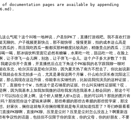
在点，你自己都说了，你这个时候有点太过了。我他妈干啥玩意？啥玩意就往山门还得还成人形了？啥年代了？我先把你捧的高高的。我记得我吧，我记得我吧，那时候学习最差的他都能有大学上。我倒不是山门，山门也就也就中等吧，要排个中等吧，也就那也就能上了。

户晨风：对，我先把你捧高一点，等会让你摔的重一点，知道吧。

某网友：我先捧你，我先捧你，嘿嘿嘿。你小样的，我发现你，你这家伙，我这278岁还挺得捧得挺了，这家是啊，这家粉丝有粉丝就是牛逼，有粉丝说话就是硬气，就是牛逼啊，但你也得低调点。

户晨风：要不然你还没到说我这小样哥，我怎么不低调了？

某网友：我捧你我都不行啊？你还不低调，还把我摔得低，还把我摔着，我怕你摔吗？我都已经差不多已经到地底下了，我还怕你摔？一个小样的，你个家伙，你现在是跟哥哥说话的，你知不知道咱俩差了一顿的冷静。

户晨风：冷静啊，冷静，冷静啊。你现在卖软件的工作做多少年了？

某网友：被我怼在这家里去死熊的，没见过这样的吧？是不是约了我准备准备啊？别人家老怼那个八八八的一天这么中心冷静啊，我都不给你评那个好冷静。卖软件卖多少年了？

户晨风：兄弟啊，是这样啊，咱们我我不是不让你聊这个话题啊，咱一开始就四个儿子，第一个呢，我也没问啥，我问你干这工作干多少年了，这不正常吗？

某网友：这你这你这你分不完吗？毕业毕业十二年呗，毕业十二年多十年呗，十六年一年呗，十年那我还能超过十二年？

户晨风：就啊，嗯，可以来，我把你挂了，我重新连你啊，因为这个时间有限，我跟你你我连你你接就行。

某网友：了啊，嗯，我连他啊，嗯。

户晨风：你打毕业就开始干这个工作？

某网友：还挺爱跟我联的，体验那种被怼的感觉，还挺爱。

户晨风：跟我联，你从毕业是不是就干这个工作？

某网友：没有，那还干啥了？

户晨风：干多了去的，办运工那个搬砖的，搬砖倒不是工地搬砖。

某网友：的，感谢xxxx总建长，感谢xxxx总啊，感谢。那你现在住这个房子，你这住这房子是买的还是租的？

户晨风：你这家伙，我发现我是给你增加效果的，你给他你给我拿一个小星星也行啊，我也不给他拔一个。

某网友：拔一个呀，你别急嘛，你别急。

户晨风：你这个房子是你这个，咱俩吧首先是第一次聊天，不是急也不是看不惯你，首先就是我比你大一点，当然啦，你为了节目效果怎么都行，但是咱们现在还目前没达到这个合作的程度，所以说你多少对我尊重点。

某网友：我怎么不尊重你了？我怎么不尊重你了？

户晨风：你这家伙上来就要给我摔的那个底底的，你那吓唬谁呢啊？我跟你说啊，我可不是刚毕业的小孩。

某网友：你看看互联网上，互联网上啊，真真假假，逗大家开心才是最重要的，你怎么还当真了呢？

户晨风：明白了，那你明白了，那你这样，那个户的，你就错了我也是和解跟你啊，整点效果让别人开心开心，平常我也不。

某网友：感谢姑姑一一一一中点，感谢姑x总监长，感谢姑x总啊，来别急啊，你看我是你财神。

户晨风：不，哎，你等你别急，我现在问一下。

某网友：你这个房子我能不急吗？

户晨风：你这房子是你买的还是租的？

某网友：我那是啥没有这买的，买的买的。

户晨风：的。

某网友：还没穷那份呢，这房子在哪个城市啊？沈阳都被我怼的都忘了都。

户晨风：沈阳多大平米？

某网友：85平。

户晨风：85平，什么时候买的？

某网友：的。

户晨风：你要干嘛呀？不是跟你聊天没有信没有这个信息量，你老是多一点口嘴话。

某网友：你什么时候买的吗？

户晨风：什么时候买的？

某网友：10年，10年10年那买的早了。

户晨风：结婚了吗？

某网友：有个人啊，结婚了。

户晨风：没有，结了结了。

某网友：了结了啊，你结婚了，你还应该有孩子了，你这个岁数。

户晨风：对对对，别脸我了，别脸我了。

某网友：你不用管他，不用管你，不用点那个，你小孩多大了？

户晨风：五个分高，那你家怎么就你一个人呢？

某网友：你猜呢？

户晨风：你看跟你跟你聊天一点这个信息含量都没有，这全是口水话。

某网友：不是信息不是都没有信息含量是不是？你得你得有一个，你得有一个基本的一个主题啊，怎么聊都感觉全是我在生活。

户晨风：你想聊什么话？你想聊什么吗？

某网友：不聊啥，你也不能光问我，那你说嘛，你那你想聊什么？我现在你都那个聊懵了，你不是听我才想起来我一开始我不问你来的吗？我问你我说咱俩要我说我那个看你挣五万五千不聊钱的事吗？你怎么一天跟茶午和偶子在？

户晨风：上来你聊钱，你玩互联网，玩互联网如果互联网和隐私本身就是矛盾的，就如果说你很在乎自己的这些隐私，我也尊重，那你就不要玩互联网。

某网友：哎，我不在乎，我不在乎，关键我也看你跟别人聊过，你咋没问别人呢？我也问别人啊，我自己情况下也都知道啊。我问你五万块钱你还没回答我，要帮忙给我怼着，然后要我连五万块钱。

户晨风：在互联网上挣钱的方式有很多，但是前提是什么？说白了就是分享自己的生活，变着发去分享，通过这个途径再挣钱。

某网友：那我离婚的。

户晨风：离婚的，你离婚的孩子跟女方了？

某网友：跟女方呢，嗯啊，这行不？

户晨风：嗯，行啊，离婚离婚吧，这不很正常吗？好，那你还想聊什么？你还想聊什么？你还想聊什么？

某网友：你是你不聊那五万块钱的事吗？你不理会这五万不是我就我就看。

户晨风：你不明白了，不明白哥们儿，不明白你挣不了这个钱。你不明白，你说话这个太低了，说话这个太低了。

某网友：不是聊五万块钱，你不聊的吗？

户晨风：聊不了，你这个说话这种方式，就是说搁酒桌上可以，都是口水话，这你搁互联网上没人乐意看，大家都走了，聊不了。

某网友：那费劲，都走了，怎么有人跟你说那费劲，你知道吧？不是，那你聊，你聊，我想你聊，你聊我，你聊。

户晨风：啥？你要聊啥？你最惨，我不难为你，你可以换其他方式去挣五万，但是在互联网上挣五万，你挣不了，知道吧？

某网友：那我挣两万呢？

户晨风：你二十都挣不了，你别两万了，哥们，你二十你都挣不了，知道吗？

某网友：不是，我跟你说这些信息，怎么我连二十都挣不了？

户晨风：你全是空话，都是口水话，没有任何信息含量，好吧？来，我给你读个SC吧，我给你读个SC啊，我给你读个SC，你就知道。榴莲蘸臭豆腐，xxxx总说，老哥幽默了，听着像疗养的，你是疗养的吗？不是，你是哪里的？

某网友：哪里？

户晨风：我谁？本地的。唱片鉴赏，xxxx总说，挂了吧，户子这个满嘴跑火车，没一句实话。你看，这就是你给别人的一个印象，好吧？行了，好，再见。

某网友：啊？你跑啥火车了？

户晨风：不是你他妈问我这么多，这么多他妈也是你跟我跑火车。冷静，冷静，在户玩互联网跟在酒桌上不一样，好吧？你不能把你在酒桌上的态度放到互联网上，这是不行的，能不能明白？你既然来玩互联网了，就不要端着你这个架子，你比我大十轮，我也是这么跟你讲话，好吧？互联网上不按资排辈，能明白吗？

某网友：能，能。

户晨风：能，嗯，你明白就好，你多自己多思考一下。

某网友：啊？我思考啥？你知道，不是你，你五万，你一万也行，你二十万，二十万咋挣啊？二...

户晨风：十万钱？好好好，再见吧啊，再见，好生活愉快。

某网友：啊？啥玩意再见？别，我怼他，他妈的。

户晨风：哎呀，这没有信息含量，这全是输出啊，这有啥意思呢？没有信息，没有，这说的话都没有信息含量，全是口水话，这没有办法交流。当然，我们不攻击，互相尊重，友好交流啊，不攻击，互相尊重，友好交流。好，