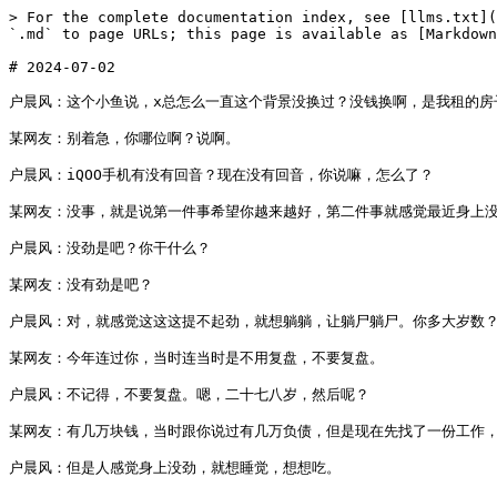
> For the complete documentation index, see [llms.txt](https://www.huchenfeng.live/llms.txt). Markdown versions of documentation pages are available by appending `.md` to page URLs; this page is available as [Markdown](https://www.huchenfeng.live/2024-nian-07-yue/2024-07-02.md).

# 2024-07-02

户晨风：这个小鱼说，x总怎么一直这个背景没换过？没钱换啊，是我租的房子。是不是有钱换了那肯定换啊，不，没钱。

某网友：别着急，你哪位啊？说啊。

户晨风：iQOO手机有没有回音？现在没有回音，你说嘛，怎么了？

某网友：没事，就是说第一件事希望你越来越好，第二件事就感觉最近身上没有充满那种能量，就像有的人说的比较玄乎的，身上磁场比较弱，感觉干什么事情就没有劲，想听听您的建议或者想法，谢谢。

户晨风：没劲是吧？你干什么？

某网友：没有劲是吧？

户晨风：对，就感觉这这这提不起劲，就想躺躺，让躺尸躺尸。你多大岁数？把自己的这个基本情况介绍一下。感谢咕咕总的舰长，感谢咕x总。哎呀，刚开直播咕x总就上个舰长，感谢我咕x总。好，你二十七八岁，然后呢？

某网友：今年连过你，当时连当时是不用复盘，不要复盘。

户晨风：不记得，不要复盘。嗯，二十七八岁，然后呢？

某网友：有几万块钱，当时跟你说过有几万负债，但是现在先找了一份工作，然后呢，工作还没有转正稳定。

户晨风：但是人感觉身上没劲，就想睡觉，想想吃。

某网友：就什么事情，包括人的基本那种欲望都没有。

户晨风：好。你现在的话手里有米吗？

某网友：说实话有个一万多块钱，有一万多米。

户晨风：父母做什么的？

某网友：父母现在他们生意破产了，现在他们在自己做事打工吧。

户晨风：在哪个城市？

某网友：武汉。

户晨风：武汉有房子吗？家里有资产吗？

某网友：我老家河南的，家里小县城，家里在县城边自己盖的房子吧。

户晨风：这个很好解决，我不是医生，但是我自诩老中医，我直接给你拿一方子药，立马要药到病处。当然这个不是药，我只是说加引号的给你举个例子。这位药下的可能比较重，负责我插一句。

某网友：我感觉吧，首先我相信这个世界上有个性儿，其次我感觉人的重点都一样。

户晨风：好了，我说完了。

某网友：你说你没劲，我现在给你下一味猛药，你马上就有劲了。你老家是具体哪个城市的？新乡吧。

户晨风：是哪个省？好，你在你老家买一套大平层，买一套房子至少150平以上，三室两厅，明天就去买，你马上就有劲了，用不完的劲，知道吧？你不但说你这个劲用不完，而且啊，你的这个正能量你能够让你身边的人都能感觉得到，你身边的人就能感觉到你这个劲啊，甚至啊，就是说这个劲过猛会对你啊避而远之。所以说听我的，当然了要结合自身能力啊，买房这个事要结合自身能力。我个人建议啊，在你老家买一个大平层，明天我觉得你现在就可以联系中介了，因为中介这个点也不会睡觉，因为房子他着急卖嘛，对吧？你不行了晚上你现在联系他，你挂了之后你联系他，联系他之后他带你去看房，你指明到现在要跟他讲，你说我要当地的新楼盘，而且是要大开发商开发的，比如恒大是吧，是碧桂园呢，要这些开发商。

某网友：嗯。

户晨风：然后你现在让他骑着电瓶车带着你去看房，你马上就进了。不是，您对于这种在收入低的，你这种六千块七八千块钱，建不建议你在武汉定居买房？

某网友：在武汉定居吧？

户晨风：你不是在你老家吗？你到底人到底在哪？

某网友：我一开始说了人在武汉。

户晨风：在武汉是吧？在武汉那你搁武汉买房啊，那不更好吗？武汉的大城市啊，那你买呗，怎么了？

某网友：我感觉其实我和我家里一种有一种观点，房子是不房子这个东西都是有点。你要解决什么问题？你刚才来问我的问题说你身上没劲，我现在给你解决你没劲这个问题。那至于说买，你现在说这个问题是房子值不值得投资，那是另外的问题。你想聊什么问题？

户晨风：吧，我主要给你解决没劲这个问题。

某网友：好的，户子您已经把问题已经解决了，谢谢您。

户晨风：嗯，好，感谢啊。当然了，买房子要自己考虑啊，我只是说给一个建议好吧，自己考虑啊，最终买不买自己决定啊。

某网友：感谢啊，希望您越来越好，希望朋友越来越好，再见。

户晨风：好，拜拜。好，这个是这样啊，哎，怎么又这么这刚开播这么多要PK的？请讲。

某网友：你好，户子，我的直播间名字叫中奎抓内鬼，我就来抓你了。

户晨风：抓我？抓我是什么意思？

某网友：我已经研究明白了，你这个受了境外势力的填了。

户晨风：你为什么这么说呢？为什么这么污蔑我呢？

某网友：这不是污蔑，我是有证据的，我从来不说污蔑人的话。

户晨风：OK，那你直接晒呗，直接晒证据呗，是不是？

某网友：所有人都可以点开户晨风的大航海，它有130个大航海，前10名当中海外的占了7个，其中两个老美，两个澳洲，一个菲律宾，一个韩国，一个新加坡。这几个的共性是什么？聪明的小朋友已经发现了，都有阿美的基地对吧？都有阿美的基地对是不是？

户晨风：的。

某网友：两个美国，澳洲一个，菲律宾一个，韩国一个，新加坡，十个里面七个是海外IP，这是常态吗？我们可以看看其他的app，他们的前十名里面都是什么样子的？我们看大妈的圆脸的这种吃品科饭的，对你不公平。我们就不看不讨论其他主播好风格的，我就列举数据前十名。

户晨风：不说其他主播的名字，仅局限于我的直播间，你说嘛。

某网友：那我叫横向比较其他。

户晨风：好，那你不要说主播名字，你比就行了，你不要说主播名字，你说嘛。

某网友：就那个老B，大家懂的都懂，前10名里面10个都是国内的IP，还有一个兔子，前10名里面9个国内IP对吧？他们都不是食品客贩的，他们这个前10名里面金主的分布是比较趋于正常的对吧？而你这个10个里面有7个是海外的金主，你不觉得你摊上事了吗？发生什么事了？

户晨风：违反什么法律了吗？

某网友：你这个我觉得你趁早自首还是比较合适的，不然的话真传到你的头上。

户晨风：就是说我的舰长前十名里面有七个IP在海外，这有什么问题吗？违反什么法律了吗？

某网友：不违反法律，但是如果他们通过这种方式给你钱，你就属于收了境外那些不好的势力的钱了，你可能自己都不知道你自己已经违法了。你可能觉得这个钱是干净的，但有可能这个钱实际上是不干净的，但你无法证明自己不知道这个钱是不干净的情况下，你也会摊上事。因为这是事关安全的问题，这不是小事。

户晨风：哎呀哎呀哎呀，感谢我感谢我米塞斯酒馆总的急速超跑，感谢我米塞斯总的外汇，感谢米塞斯总的外汇啊。你这说什么来什么，哎呀，这又有外汇了，创汇了啊兄弟们，创汇了。

某网友：感谢米塞斯酒x总啊，也是个精快的IP对吧？

户晨风：感谢校长是小张，感谢小张总的舰长，感谢米塞斯球馆总的外汇，感谢啊感谢。你说什么来什么，好，你说完了吗？

某网友：我还有证据，你别急。

户晨风：那我你说了我这么久，说了三分钟，我基本上没插你的麦，好，那该我该我说两句了吧？

某网友：你可以开始辩解。

户晨风：好，是这样啊，那你说我十个里面有七个，这个不是我这个见证里面十个有七个，前十个有七个这个IP是在海外，那我请问你，那那些做外贸的那些企业，百分之百的营收都来自于海外，百分之百的营收都来自于美国，来自于欧洲，那阁下该如何应对呢？

某网友：你是做外贸的吗？

户晨风：我不是做外贸的。

某网友：那你跟做外贸的比有什么意义呢？你是个up主呀，你应该跟谁比？跟兔子比，跟老B比对吧？你们是一个类型的。

户晨风：呀，那是这样啊，就是我在合法的正规的直播平台直播，能够挣到外汇，那这不更是好事吗？这创汇了，就怕外汇不干净，更加有利于这个叫什么叫人民币国际化，对于人民币这个汇率的坚挺啊是重大利好吧？因为你挣的外汇更多了嘛，外汇必然要兑换兑换成这个人民币嘛，那这怎么能是不好的事了呢？另外我再跟你讲一句，我在直播间挣的每一分钱，无论这个钱来自于哪里