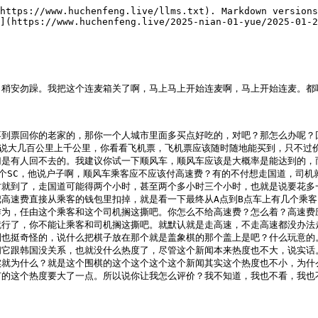
好吧？如果没有这三件套啊，来不要申请上麦啊，不要申请上麦来折磨你，也是折磨我，也是折磨直播间所有人。好吧？来，好，下一个啊。好，不着急啊，不着急，我看下一个连谁啊？这个吧，也是折磨我也是折磨。这个来来来来，慢有回音，慢有回音，来请讲。

某网友：啊，护士您晚上好啊，那个我想直接表达观点吧。嗯嗯啊，我觉得中医它是可以在一定程度上有用的，这个一定程度就是能够给身体补充营养。

户晨风：嗯，给身体补充营养，对，接着说。

某网友：啊，比如说我们简简举个最简单的例子，人参它是不是就是对身体是有益的？而且他也是属于中医药材这个范畴的，对吧？嗯，你接着接着说啊，讲啊，所以我认为他中医不是完全无有没有用的，而且他还是有很大的这个呃营养价值在里面。嗯，当然我是仅从这个食用角度来看它是有用的。

户晨风：那我为什么不多吃两斤牛肉呢？

某网友：因为你吃两斤牛肉，它两斤牛肉里面是不是包含着其他的脂肪啊，对吧？不是说100克牛肉就全都是蛋白质，对吧？

户晨风：那我吃牛腱子肉呗。

某网友：牛腱子肉的蛋白质比例肯定也没有那么高。

户晨风：啊，我吃有肥的不就行了吗？我多吃点瘦肉不行吗？牛腱子，阿根廷进口的。

某网友：那你这么问，那为什么不说我直接喝蛋白粉啊？

户晨风：那也可以啊，那没问题啊。对，你说补充营养，那补充营养的途径多呢，为什么要吃中药来补充呢？

某网友：因为你吃人参的同时，它不仅仅能给你补充单一方面的营养，还有其他方面的。

户晨风：什么？

某网友：比如说，你像吃，如果你单吃牛肉的话，是不是只对身体有用的只有蛋白质对吧？但是人参它能够，我们说它是中医的，我记得好像是叫四大仙草里面有四大仙草，对了，四大仙草，这个是中医那个官方认可的。

户晨风：中医官方认可？你接着说。

某网友：他能够首先人参是能够调节血压的，如果你血压过高你可以吃人参，血压过低也可以吃人参。

户晨风：来来来，你不是医生啊，千万不能给出任何医疗建议啊。来，别搁这害人，不要搁这害人。血压高了去医院，你得吃降压药知道吗？你得听从医生的指导。你血压高了，来我问你，你爷爷奶奶血压高不高？

某网友：我爷爷奶奶血压都是正常的。

户晨风：那你父母呢？

某网友：我父母也都是正常的。

户晨风：你家里有人血压高吗？

某网友：没有，没人血压高。

户晨风：是吧？来，我们呢就假如嘛，假如你爷爷奶奶血压高了，你是让他吃降压药还是让他吃人参啊？

某网友：嗯，我会优先推荐他吃降压药吧，人参只是辅助作用。

户晨风：你这人哪，你这人真是心口不一，你这人哪真是真是坏，真是坏。那你就说人参他能不能？你啊真是，你要是说心口合一，对不对？你这么说你也是这么做的，那我敬你是条汉子。

某网友：我敬你是条汉子。

户晨风：你别急，我敬你是条汉子。你让别人的爷爷奶奶父母血压高了去吃人参，自己爷爷奶奶爹妈血压高了去吃降压药，这你是这人啊你是真，哎呀，你是真，我说实话，我后面这两个字说出来又说我骂人了，你这人是真不地道，真不地道你知道吧？真坏。

某网友：因为人参它不止单单有调整血压的功效，它有其他的功效。

户晨风：什么功效？

某网友：比如说，首先你这个前提就错了，人参不可以降低血压。

户晨风：完毕。

某网友：可能它不是降低血压，它是调整血压，这样更准确一些。

户晨风：调整血压是什么意思？

某网友：就是比如说血压已经不太正常了，因为不太正常是包含低或者高。

户晨风：对吧？怎么去调整血压，你告诉我。

某网友：因为它是这个具体的我不太清楚，但是官方给出来的说的是。

户晨风：别动不动官方，张嘴搁这造谣。我就不信任何官方会说吃人参可以降血压、改变血压，这是我不相信。除非我跟你讲有一种情况，你买人参能够改变你的血压，就比如什么情况呢？比如说当你父母血压低了，你跟他说这个人参，花一千块也买的啊，用来这个调整你的血压，然后你父母瞬间血压就高了，那这种情况倒是可以调整血压。

某网友：压。

户晨风：就除此之外，你靠食用人参来改变血压，这个是不可能的。那就除非说这个人啊这个快饿的不行了，快翻白眼了，这个时候吃点人参呢来补充一下这个能量，这个时候有可能让你回到一个正常血压，因为当食物嘛啊。

某网友：但是我这里的资料显示说它确实是能够调整血压，治疗心血管疾病的。

户晨风：什么学历？

某网友：本科，几本？一本？准确说应该我也不太清楚是不是叫一本，因为是国外的，QS排名多少？第八，NUS。

户晨风：你学校QS排名第八？

某网友：对啊，就是国大嘛，那新加坡国立大学。

户晨风：对，什么专业？

某网友：ICE，工业系统化工程。

户晨风：你现在是本科还是研究生？

某网友：是本科，马上要准备读研了。

户晨风：OK，新加坡国立大学在哪条路上？

某网友：是在Kent Bridge，肯德港上，然后我住在学校外的宿舍。

户晨风：坐地铁坐到哪一站？

某网友：坐地铁一般是坐到Kent Bridge这站，或者是在那个Wandert下站。

户晨风：然后转乘国交车？你是怎么本科考到新国立的？

某网友：我是通过奖学金的制度上的新加坡的初高中，然后考的新加坡的A level。

户晨风：你IP在河北啊，为什么？

某网友：因为我现在回家请假过年了。

户晨风：现在新年期已经开了嘛？也就是说你从初中开始就在新加坡读书是吗？

某网友：是的，中三中四。

户晨风：中三中四是什么意思？

某网友：新加坡的中学的不是有四年四个年级吗？我是从中三转到新加坡开始读的，然后读了中三中四，初一年级和初二年级。

户晨风：好，那你刚才跟我讲你看到这个人参可以调整血压，这个资料是从哪里看到的呢？

某网友：这个包括在新加坡其实大家也很认可这个人参的调理作用，很多家庭很。

户晨风：多当地的？别别别，你稍等，我问什么你说什么就行了。就是你刚才说这个人参可以调整血压，这个是从哪里看到的？

某网友：这个是我在网上的千度百科中搜索到的。

户晨风：千度百科中搜索到？当然咱们不是说做推荐啊，只是说是这么个事。消息来源是什么呢？消息来源，你是说消息来源？因为你无论是什么，就是我知道你说的那个百度百科是吧？对，百度百科，大家他就是他说的是百度百科，他看到那个血压就百度百科，没事，百度起诉我不怕。就是百度，你和百度百科里面看到的这个人参可以调整血压，对不对？

某网友：是的，包括我结合旁边人的。

户晨风：来，你百度百科他只是收录说你这个人参可以调整血压，那么这个消息来源是什么？

某网友：这个消息来源肯定是来源于各种编辑者网上不断填充的资料。

户晨风：呀，就瞎糊弄？

某网友：就瞎糊弄？

户晨风：那肯定也不能造假呀，瞎糊弄？你来源消息来源是什么呢？百度百科的来源？

某网友：我认为是通过百家号对中医的研究嘛，对中医的研究。

户晨风：天哪，那你消息来源是什么呢？那x总得说一个源头吧？

某网友：它就是来源于对人参的研究。

户晨风：来源于百度百科吧？

某网友：对。

户晨风：啊？

某网友：百度百科里面的资料来源于对人参的研究嘛。

户晨风：那你就是说你废了，你废了。我现在不说百度百科的问题，你废了。

某网友：何出此言呢？

户晨风：你在新加坡受过这么长时间的教育，还考上了新加坡国立大学，这么好的一个大学的理工科，虽然你这个专业不是说非常好的理工科专业，对一般的，对一般的，就是你没有一个怎么讲呢，就是求真务实的一个逻辑思维。我问你消息来源是什么，你跟我说百度百科。就如果说你是个老年人我也能理解，对吧？对互联网不懂，以为百度百科上的东西都挺权威的。你是，你但凡你年龄要是四五十岁靠上，我跟你讲我绝对绝对好好地跟你解释一番。你说你一个二十多岁年轻人，又会用互联网，英语又这么好，对不对？来，你英语你是考雅思的还是考A level还是考什么？

某网友：考A level的。

户晨风：你A level能考到这么高的分数？A level是英国的高考，简单来解释，我跟直播间人就不解释了，是英国的高考，在新加坡是考大学的，全英文的。就你英文这么好，能考上新国立，然后呢你现在参考的是百度百科上面的说什么人参能够调整血压？就你看一下你自己就是怎么讲的，能不能有一些求真的精神呢？你能不能用英文去搜索一下对不对？

某网友：对，我也进行了实际就是生活中的调查，当然我的调查是非正式的。

户晨风：可以举例吗？

某网友：你说吧，我也不算经常，我大概去过5