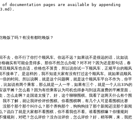
到10家左右，就是我的新加坡同学的家里，从初高中到现在。因为其实新加坡人他主要都是中国的南方人，我们这是南方人。

户晨风：不要说国家名称，说就行了。

某网友：广东人、福建人是主要的新加坡的华人的组成部分。

户晨风：直接说事。

某网友：这些人的家里面一般都会去吃这些中医里面的重要的药材，比如说我们说人参或者是这个什么何首乌之类的，何首乌可能少见，人参是比较居多的。

户晨风：简短结束，简短。

某网友：结束，他们都非常相信这个是能够调养身体的，是可以给身体补充营养的。

户晨风：OK，然后呢？

某网友：而且为什么这个价格卖这么高，不也是因为他有这方面的市场需求？

户晨风：这跟医学有什么关系？你是给我拿出医学证据了还是怎么着吗？

某网友：说了一堆废话。

户晨风：话说一堆废话？那你去印度，印度所有人都相信喝恒河水能治百病，恒河水是圣水。当然我没有不尊重印度的意思啊，我只是说这么个事。

某网友：那大家这么长时间总结出来的这个人参的治疗补充营养的经验，难道就是说行不通吗？

户晨风：吃人参？你不如多吃两口那个牛腱子肉。你吃人参，你不如去买点水果吃吃，有啥营养不营养的？有啥营养不营养的？你如果说作为医学，你得拿医学的证据，比如说三七临床双盲对照实验，拿不出来你就老老实实的就别吹牛了，吹什么牛的？行了你啊，你能给新加坡国立大学混到毕业就挺好了。你说实话，你这种逻辑思维往上读，到时候我真担心你写不出论文。

某网友：你不用担心这个，已经接近毕业，而且我们是保研的。

户晨风：行了。

某网友：还有什么要说的没有？

户晨风：基本没有了。

某网友：就是我很反对你对中医这么抵触的这一个情绪观点，而且它相反，中医的很多这个药材都是有用的。

户晨风：嗯嗯嗯。

某网友：你可能认为他的治疗。

户晨风：方法行行行，好了行了行了，这种口水话就别说了。就是你虽然说是个理科生，但是你是纯粹的文科生思维，知道吧？就是什么都要用大量的这种语言，大量的这种词汇来证明其作用。拿数据呀，拿数据往这一摆，所有人都不讲话了，为什么呢？因为数据它是没有主观情绪的。你老是用这种语文式的形容，形容一大堆，就文科生的这种思维来，来形容这个事，永远都缺乏数据。那你跟着谈什么呢？医学是讲究证据的，没证据你跟着说什么呢，对吧？另外，好，我给你读一下SC啊，稍等一下，咱们就到这好不好？我给你读一下SC行不行？好，好的，这个好，稍等啊。来，刘宝二人之x总说，首先人参没有什么营养价值，人参里面有用的成分啊，只有什么人参枣干和多糖，跟调解血压没关系，最多增强一下抗氧化能力。吃人参这个抗氧能力啊，还不如多吃点蓝莓。确实是这样，那蓝莓今天我去山姆了，49块钱那个一斤对吧？那蓝莓多好吃呢，对吧？多吃点蓝莓就完事了嘛，对不对？感谢刘旁志x总啊。小麦运输者小x总说，兔子以前家人家人要只吃一粒，现在开的啊，吃几粒效果都不行。你家人吃什么加压药和血囊药？首先来讲，我家里人现在还没有人吃加压药和血囊药，为什么？因为我比较注重我家里人的这个健康饮食。我再次跟他们，就是我经常跟我家人强调，我说不要爬了米饭，不要那个面条就一大碗，你就搁那吸溜吧，那不要喝粥。我不知道你们有没有跟你们的家人讲过，我跟我家人再次就是无数次强调，不要喝那个粥，不要做粥，我最讨厌粥了。粥可以说是对人类就几乎健康威胁，几乎在我看来就是最大的失误，就最威胁人类健康的，那没有任何营养，生糖生的快的不得了，比冰淇淋生糖都快。你喝什么粥吗，对不对？所以说在我的这种观念的促进之下，我家里人一般来讲就是身没有肥胖的现象，所以说也不会有高血压，也不会有这种什么肥胖的病，血脂也不高。有时候高的话，就赶紧多注意饮食，再去做一下检查，也就不高了。所以说整体来讲比较健康。所以说你如果说你们比较注意家人的健康饮食啊，一定要跟你家人讲，少吃碳水，那个什么饼、馒头、什么面条、粥啊，少吃啊。少吃不是说不吃，那个粥粥可以不喝啊，就是碳水少吃。卖下人和证据，天呐，喝粥发胖就完事了吗？什么证据？喝粥发胖啊，吃碳水啊，你就就造呗，造完之后就胖，胖了血脂就高，血压就高，就这么简单啊，要什么证据啊？你这个要什么证据，对不对？好，来再读个SC啊，这个怀怜怀x总说，户子早上肌肉怕肌肉知识怕你，你和美食组合健康吗？呃，怎么讲呢？也行也行，哎，但是总的来讲，想要健康饮食就少吃，别吃那么多啊。我要吃饱啊，我要吃的好像食物都要到壶中了，不要吃那么多，你吃那么多干什么玩意啊？你要是体力工作者那没毛病啊，你说你天天坐着，坐你的工位上一坐坐十个小时，你根本就消化不了啊。感谢环x总啊。陆先生x总说Q啊，这什么意思呢啊？感谢感谢x总啊，感谢x总啊，我这看不懂这什么意思，感谢x总啊。好啊，我再看一下啊，好，还有什么想说的没有？没有就给你挂了啊。

某网友：基本没有了啊，那就那就这样。

户晨风：好，生活愉快，好，再见，拜拜，生活愉快。好的，好，来再再读一下SC啊。刘鹏这是x总说，说实话科技，呃，说实话啊，这个围棋选手输的不冤啊，无视规则就投资认负。那因为我是这样想的啊，我也看了这个一些新闻报道啊，虽然说我不懂围棋啊，但是据我看到这个新闻报道是什么呢？就是说人家已经在比赛之前是有白纸黑字的这个比赛规则的，那你作为选手来讲肯定是要遵守规则的，对不对？你不遵守规则，你怎么去怎么去比赛吗，是吧？他这个规则有人说那不合理，他合不合理，他是比赛前就已经制定好的，他是白纸黑字的，对不对？你如果说你认为这个比赛规则不合理，你应该在赛前向比赛的组织者，比如说这个去投诉，或者说拒绝参加这个比赛，对不对？而不是说在比赛过程中违反人家的这个比赛规则，这个没毛病吧，对不对？所以说围棋这个事其实我不太想讲的，但是我不知道为什么这么多人问。就是你作为一个比赛的选手，你参加一场比赛，你觉得这个比赛的首先你肯定得看比赛规则，对不对？你作为一个专业的选手去参加任何比赛，你都得看比赛规则，就像我们普通人去签任何所谓的合同，你都得去阅读合同，是不是？你不阅读合同，你就要承担其代价。然后你参加这个比赛之后，然后那你就得遵守规则，如果不遵守规则的话，对吧？你如果说不遵守规则，那那就违反规则，违反规则就要被处罚，就要就要占到劣势，那就没办法了，对不对？所以说这个事情怎么评价？遵守规则就这么评价，能怎么评价？好，好，我再看一下，好，下一个。

某网友：嗯。

户晨风：下一个啊，我看下一个连谁啊？别着急，嗯，这个吧。哎，你好，请讲，嗯，说话，嗯，说。

某网友：我的手机有回音吗？

户晨风：没有回音，说就行。

某网友：你猜我是什么手机？

户晨风：我管你什么手机啊，只要没回音就可以了。

某网友：我可是某某国呀。

户晨风：哎，你说就行了嘛，无所谓嘛，只要手机没回音就可以了，谁管你什么手机。

某网友：我就想问你，为什么我某米手机也没有回音，你却天天在贬低某米？没回音是应该的，怎么没回音是厂商对你的恩赐吗？我的网速怎么样？可以呀，你为什么要攻击这种网速不好的？

户晨风：这都什么人呢？网络不好上卖卡，一卡一卡的，大家体验都不好啊，听众体验也不好，主播体验也不好，对吧？直播间的各位体验也不好。

某网友：我就是说某米要比你的苹果要好。

户晨风：好还应该的？就说没有回音是厂商应该做到的，这怎么能成N次了呢？好像厂商N次你没有回音一样的。

某网友：我不是说回音的问题，我是说手机性能的问题，是你一直在强调回音的问题，所以我才给你说回音的问题。

户晨风：因为有很多人上面他就是有回音的，而且一问基本上都是安