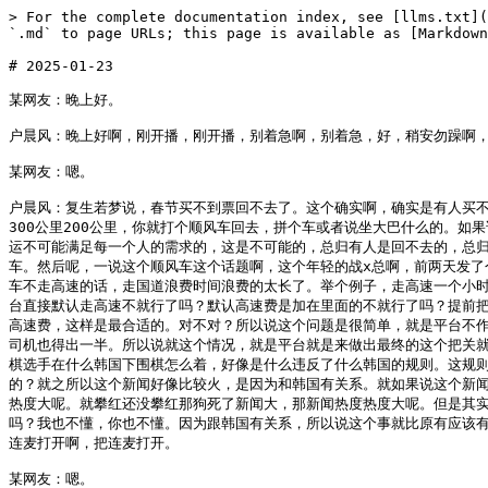
> For the complete documentation index, see [llms.txt](https://www.huchenfeng.live/llms.txt). Markdown versions of documentation pages are available by appending `.md` to page URLs; this page is available as [Markdown](https://www.huchenfeng.live/2025-nian-01-yue/2025-01-23.md).

# 2025-01-23

某网友：晚上好。

户晨风：晚上好啊，刚开播，刚开播，别着急啊，别着急，好，稍安勿躁啊，稍安勿躁。我把这个连麦箱关了啊，马上马上开始连麦啊，马上开始连麦。都吃晚饭了吗？有没有都吃晚饭？

某网友：嗯。

户晨风：复生若梦说，春节买不到票回不去了。这个确实啊，确实是有人买不到票回你的老家的，那你一个人城市里面多买点好吃的，对吧？那怎么办呢？回不去，你不行了你打个顺风车。你远不远？如果说不是很远的话，比如说300公里200公里，你就打个顺风车回去，拼个车或者说坐大巴什么的。如果说大几百公里上千公里，你看看飞机票，飞机票应该随时随地能买到，只不过价格确实有可能会贵得多。那你不然怎么办呢？对不对？因为还是那句话，春运不可能满足每一个人的需求的，这是不可能的，总归有人是回不去的，总归是有人回不去的。我建议你试一下顺风车，顺风车应该是大概率是能达到的，而且顺风车也合适，价格也不算贵，所以说你试一下顺风车，正规平台的顺风车。然后呢，一说这个顺风车这个话题啊，这个年轻的战x总啊，前两天发了个SC，他说户子啊，顺风车乘客应不应该付高速费？有的不付想走国道，司机就不接单了。是这样的，我不知道大家有没有打过这个顺风车。就如果说顺风车不走高速的话，走国道浪费时间浪费的太长了。举个例子，走高速一个小时就到了，走国道可能得两个小时，甚至两个多小时三个小时，也就是说要花多一倍的时间。所以说啊，就是这个问题啊，就是这个顺风车平台不作为，你平台直接默认走高速不就行了吗？默认高速费是加在里面的不就行了吗？提前把高速费直接从乘客的钱包里扣掉，就是看一下最终从A点到B点车上有几个乘客，比如说有两个乘客，那么就是一人一半，如果有三个，就是一个人出33%的高速费，这样是最合适的。对不对？所以说这个问题是很简单，就是平台不作为，任由这个乘客和这个司机搁这撕吧。你怎么不给高速费？怎么着？高速费应该平摊？怎么着？因为有些乘客认为司机也得参与到这高速费的平摊里面，司机也得出一半。所以说就这个情况，就是平台就是来做出最终的这个把关就行了，你不能让乘客和司机搁这撕吧。就默认就是走高速，不走高速都没办法走，怎么走啊？走国道太慢了。好，这个聊聊围棋。我看了这两天什么有个围棋选手在什么韩国下围棋怎么着，好像是什么违反了什么韩国的规则。这规则也挺奇怪的，说什么把棋子放在那个就是盖象棋的那个盖上是吧？什么玩意的。我不了解，就让我评价评价围棋。你看围棋啊，有几个人可是看围棋比赛的？就之所以这个新闻好像比较火，是因为和韩国有关系。就如果说这个新闻它跟韩国没关系，也就没什么热度了，尽管这个新闻本来热度也不大，说实话。没那个那个那个叫什么？那个养狗那个，狗狗狗挂了那个新闻还没那个新闻热度大呢。就攀红还没攀红那狗死了新闻大，那新闻热度热度大呢。但是其实就为什么？就是这个围棋的这个这个这个这个新闻其实这个热度也不小，为什么？说白了就是大家都不看围棋，你不看我也不看。谁看围棋嘛？你懂规则吗？我也不懂，你也不懂。因为跟韩国有关系，所以说这个事就比原有应该有的这个热度要大了一点。所以说你让我怎么评价？我不知道，我也不看，我也不懂规则，对吧？怎么评价？没办法评价，怎么评价？好，稍等啊，来，我把连麦打开啊，把连麦打开。

某网友：嗯。

户晨风：好，稍安勿躁，稍安勿躁，咱们马上开始连麦，马上开始连麦。你像你别说围棋了，你像这些所有的什么棋类运动，围棋、象棋，还有啥？五子棋、国际象棋，包括体育运动，其实都没有什么人看的，就是受众群体太小了，太小了。就是体育运动有人看的是哪些体育运动？什么NBA、足球，还有啥？网球可能也有一些人看，还有什么马拉松，剩下的就受众面太小了，几乎没什么人看。但是严格意义上来讲，就是有人看，但是受众面实在是太小了。就是大家其实都不太喜欢看体育运动的，大家喜欢看什么？喜欢看娱乐八卦，喜欢看什么？攀红爱玩狗，攀红养狗，就这是大家喜欢看的，喜欢看攀红养狗。我觉得这也没什么问题啊，是不是？就是其实大家没什么人喜欢，爱看什么？下不下围棋的？没有人喜欢看的。你摸摸自己良心，你喜欢看下围棋吗？你连围棋的规则是什么都不知道，怎么着才算围棋？把棋围起来算围棋？是不是五六个棋子把一个棋围起来算围棋吗？说实话，小时候我还学过一阵围棋，没学会，也不知道怎么算围棋。好，来，咱们马上马上连麦啊。好，读下SC啊。呃，理解理解x总说看围棋啊。户子啊，什么专业二段，快给我道歉。哎呀，MOM总看围棋啊。但是MOM总啊，这个小户的意思是什么呢？就是看围棋的人少，太少了，受众太少了。就是受众少，就对于整个人群来讲，大家就是基本上不看什么围棋的，也不看什么体育运动的，但除了那几个少数热门体育运动。大家看什么？看娱乐新闻，看综艺，这是大家爱看的。

某网友：的。

户晨风：好，感谢MOM总，感谢MOM总。小满小x总说，户子看我私信。好，我现在就看私信。小x总说，户子明天是我生日，能祝我生日快乐吗？可以。好，我稍等，我是户晨风，我现在在成都，祝小满捕鱼生日快乐，祝你前程似锦，归来人世少年啊。祝你在以后的人生之路里面，购买力越来越强，爆赞啊。好，来下一个。

某网友：啊，来，嗯，这个吧，你好。喂。你好，说，嗯，讲快点啊。你好，你好，你好。哦，我女朋友昨天说你好像把她给欺负了。

户晨风：呀，那我怎么？

某网友：去？女硕士的男朋友。

户晨风：你是那个女硕士的男朋友？你怎么证明自己是她男朋友？

某网友：我怎么证明呢？我没办法证明，那就看你信不信了。她在你旁边吗？她现在不在我旁边。她在哪里？她在她自己的家里。你们俩不住在一起？不住在一块。

户晨风：你们俩认识多久了？

某网友：我们俩认识五年了。

户晨风：认识五年了？怎么认识的？

某网友：是在一堂英语课上认识的。

户晨风：英语课？校外校内？校内？校内？那你我就暂且相信你是他男朋友吧。你什么意思？你来连麦这是什么意思？

某网友：那肯定是来向你复仇啊。

户晨风：什么叫复仇啊？我怎么你了？我怎么你女朋友了？怎么就复仇了呢？

某网友：她昨天跟我讲说，你说她层次低。我说她层次低，你是什么意思吧？你要干嘛？

户晨风：那我一我是想证明她层次不低，二我其实也是，我其实也是中医粉。嗯嗯，我也支持他昨天说的是啥呀？嗯，争夺罚罪，还有什么？还有针灸，还有中医中药是吗？我也支持。嗯，你你是什么学历？学什么专业的？

某网友：我跟他差不多吧。

户晨风：差不多吧？是什么？那肯定差不多。卖老师卡来卡去的。什么手机？

某网友：iPhone。

户晨风：iPhone几？

某网友：iPhone 13 Pro。

户晨风：这个多少G内存？

某网友：256G。

户晨风：用的什么耳机？

某网友：现在没有用耳机，现在跟你在用的扬声器。

户晨风：你家的WiFi是WiFi几的盒子？

某网友：WiFi应该是比较差的一个。

户晨风：WiFi5应该是WiFi5的或者WiFi4的。等你换一个WiFi6的盒子或者WiFi7的盒子再跟我连麦，因为你的实在是网太垃圾了，一卡一卡的，知道吗？换个WiFi6的盒子吧，不贵，WiFi6的盒子现在估计一百多块钱，WiFi7的二百多块钱。因为我现在是用的WiFi7的，网速超级快。好了，还有什么想说的？喂喂，你看说话听都听不到了，你瞅瞅你这网。你看一下你这网。来，直播间所有人想上麦的，请核对一下你自己家里的三件套：一手机，二耳机，三WiFi盒子。请你核对一下自己家里的这三件套啊。手机iPhone，耳机要么拔掉，要么用iPhone的有线耳机，路由器请你用WiFi6级以上的路由器。