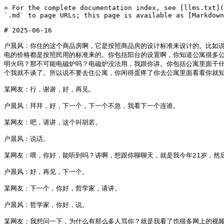
> For the complete documentation index, see [llms.txt](https://www.huchenfeng.live/llms.txt). Markdown versions of documentation pages are available by appending `.md` to page URLs; this page is available as [Markdown](https://www.huchenfeng.live/2025-nian-06-yue/2025-06-16.md).

# 2025-06-16

户晨风：你住的这个商品房啊，它是按照商品房的设计标准来设计的。比如说电梯的这个配比啊，商品房里面不允许有商业，你比如说搞个什么蛋糕店，搞个按摩店，这个是不允许的。你包括商品房，我们住的这个叫商品房，里面水电的价格都是按照民用的标准来的。你包括阳台的设置啊，你知道公寓很多公寓它是没有办法开窗户的，不让开。为什么？因为公寓不是按照民用房的设计来设计的，它是商用的，它是开不了窗户的，不允许有明火。你在家可能不用明火吗？那不可能电磁炉吗？电磁炉没法用，我跟你讲。你包括公寓里面干什么的都有，哎呀，没法住，人员杂得很，杂得很。那就是个步行街，说白了把步行街摞起来，没法住人的。再高档的公寓都不行，那除非特别特别高档，那个我就不谈了。所以说不要去住公寓，你闲得蛋疼了你去公寓里面看看你就知道了，都没法住。

某网友：行，谢谢，好，再见。

户晨风：拜拜，好，下一个，下一个不急，我看下一个连谁。

某网友：吧，请讲，这个叫胡若。

户晨风：说话。

某网友：喂，你好，能听到吗？讲啊，想跟你聊聊天，就是我今年21岁，然后我在18岁的时候确诊了双向情感障碍。

户晨风：好，再见，下一个。

某网友：下一个，你好，哲学家，请讲。

户晨风：哲学家，你好，说。

某网友：我想问一下，为什么有那么多人骂你？就是我看了也很多网上的视频。

户晨风：那我不清楚啊，就是观点不一样很正常，就是咱们做人得有包容性，对吧？你不喜欢我的观点，我觉得很正常，你不看就行了，拉黑我或者上麦跟我聊一聊，我多喜欢你。

某网友：那这个我就不清楚了，我只能说管好我自己。所以说就是说有一小部分人吧，没有包容性，他只希望别人包容自己，但是呢自己呢一点都没有办法包容别人。你跟我观点不一样很正常，很正常吧？你要么不看，你要么上麦聊一聊，直接骂直接攻击就没意思了。有没有可能是他们逻辑性还不够强？

户晨风：具体什么原因我不清楚，我也不揣测情况，就这么个情况，明白。我想问一下下一个。

某网友：666我的宝，说话，666我的宝，666我的宝，喂喂，666喂。

户晨风：嗯，这个下一个啊，下一个，嗯好，别着急啊别着急，我看下一个连谁啊。

某网友：叫嗯浪子说话，浪子，浪子，浪子。喂，哈喽，讲，嗯，我想问一下，前两天我看到一个视频，讲的是环卫女工人月薪只有1400块钱，然后她整个人也是说生活很不容易的。

户晨风：我不知道你说的是否属实。

某网友：是属实的，就是前两天的视频。

户晨风：我不知道啊，然后当时我就觉得她这个工资肯定不是1400块钱，不可能这么少，肯定是中间有好几层外包公司。

某网友：工业双羊水说话。

户晨风：工业双羊水，为什么一个直播间可以允许骂人的话呢？

某网友：什么意思？就是我怎么看那么多的切片，非常多人骂。

户晨风：你呢？骂人的还是很少的，只不过这个切片切出来之后，骂人的看的人多而已。那你就允许骂人吗？

某网友：不允许，肯定不允许，你骂人的话我是会挂掉的。

户晨风：对于我讨论一个问题，你老说以色列跟巴勒斯坦，为什么是你说你是说那个哈马斯呢？但我记得哈马斯不是他的合法政府吧？是这样的，就是巴是不承认哈的，巴是不承认哈的。所以说有些人我不知道为什么竟然站哈，巴都不承认哈。不要说敏感词，不要说敏感词，然后呢？

某网友：然后的话，那那个发达社政府不是谴责，不要说敏感词。

户晨风：你为什么老是说敏感词呢？

某网友：啊，那就挂了，挂。

户晨风：了挂，你挂拉倒，稻草人讲话。

某网友：稻草人，哎呦喂，嗯，讲讲啊，讲，我想就是问一下，不清楚。

户晨风：不清楚，听不清，听不清，羊，听不清，你好你好，听不清，喂，能听见吗？

某网友：大点声。喂，说，就是我想问一下，这个羊狗它不牵绳这种行为怎么办？

户晨风：啊，谁养狗不牵绳啊？就是我家邻居嘛，你家邻居养狗不牵绳啊？你跟他讲呗，你说要牵绳。

某网友：啊，就是跟他沟通不了，那你那你跟我沟通什么了？就是我我想讨论一下，就是他这种他这种行为就是算不算是，哎，我不知道怎么讲，不好意思。

户晨风：你在哪个城市？

某网友：在苏州。

户晨风：在苏州，你们小区养狗被牵绳的多不？

某网友：多不多？因为我们这个我们是邻居，住在大典生讲话。

户晨风：大典生，行不行啊？多大岁数啊？哎呀，上麦直接表达观点啊，上麦直接表达观点，太磨叽了。

某网友：梦幻梦幻红酒说话。

户晨风：梦幻红酒，连麦不行的，哎呀，来我把连麦关了重新打开一下，哎呀，一群这个这个卖不行的，嗯，哎呀，真是把人这个这个气人呢，真是气人。

某网友：哎，局势说话。局势，嗯，讲，你好，说，呃，我想问一下有多少钱可以躺平？

户晨风：哎呀，你现在是不是一分不挣啊？我在工作干什么的？做外贸的，一个月挣多少？

某网友：一年大概到手20万吧。

户晨风：到手20万是吧？但是就是工作压力有点大吧？我告诉你，人挣钱挣的越多越躺不平，因为挣钱挣的越多见的市面就越大，见的市面就越大人的欲望就越大，欲望越大野心就越大。就是挣的越多反而越躺不平，只有越挣越少了才会躺平，不挣是最能躺平的。

某网友：因为我家里我们家是我有个孩子嘛，然后说话快一点，直接说事，怎么犹犹豫豫的呢？就是有一些存款吧，然后可能工作压力比较大，可能我估计干可能可能还能干个一两年吧，可能如果工作之后这份工作干完之后你讲个话怎么这么慢呢？讲啊，直接说啊，不讲了，不讲了，不讲拉倒，挂了。好的好的，拜拜，只要讲就讲，犹犹豫豫的，你要讲就讲，不讲就算了，是不是哪那么多事呢？你现实中你做外貌也这样，你讲不？讲不讲？不讲下次吧，我今天不讲，挂票，你要讲就讲就完事了，不讲就算了，对不对？犹犹豫豫的，要讲不讲，不讲要讲的。

户晨风：盲心说话。

某网友：盲心，能听见吗？说，直接说。听得到，那个我是之前看过你一些切片啊，但是没有那个系统了解你对那个中医的看法。就是我是知道你是对那个中药确实是就是不太支持吗？我明白这个，因为我也是就是做医药说事就行了，说事就行了。了，我想知道你是对这个就是中药这块是完全不支持这个我理解，但是你是对中医的理论体系你是持怀疑态度还是说完全也不支持呢？

户晨风：请问中医的理论体系是基于什么的？

某网友：的基于什么的？这个不知道吧？是不是不知道？你不知道就说不知道就行了嘛，装什么装啊？没有装，你说吧，那你说你说吧。

户晨风：中医的理论体系是基于什么的？请你回答。

某网友：我你不知道就说不知道呗，不是这个我觉得你要说阴阳五行也可以，但是你能回答我你知不知道吗？我觉得这个问题没有什么标准答案。

户晨风：这当然有标准答案了，那你说那你说是什么呀？请问中医的理论体系是基于什么的？我不知道，阴阳五行，这就是标准答案，这就是标准答案，自己去翻去翻那个皇帝内经。那么请问你认你认同阴阳五行吗？

某网友：我个人是认同啊。

户晨风：你认同是阴阳五行，嗯对啊，我觉得这个对啊，你要不认同可以不认同。

某网友：但是能够解释一下阴阳五行呗？

户晨风：这个有什么解释？木国土金水吗？木国土金水就是金克木这些吗？就是金克木，什么是木？木月曲直吗？这个没有什么，什么是木啊？这个讲就是你只要木曰取直啊，就是那些生长的东西都可以看作是木。

某网友：生长的东西是木是木对，那什么我不是我。

户晨风：什么是火？什么是火？火曰炎上，火曰炎上，不是这个没有办法说什么是火，这个有标准的那不行，如果没有标准，不是那岂不是想怎么解释就怎么解释吗？

某网友：可以不是，我是想想知道你是对这个理论体系完全不认同吗？我就别急别急，什么是火？我不知道，那你